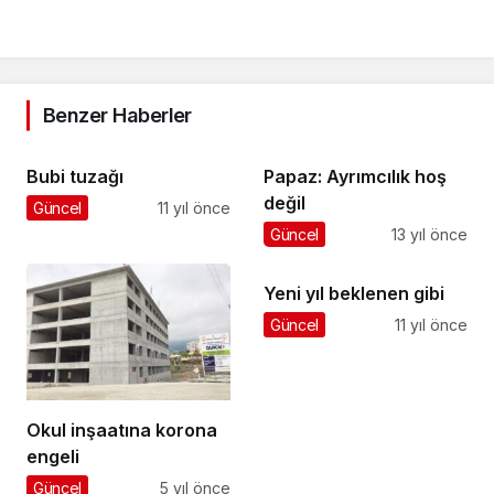
Benzer Haberler
Bubi tuzağı
Papaz: Ayrımcılık hoş
değil
Güncel
11 yıl önce
Güncel
13 yıl önce
Yeni yıl beklenen gibi
Güncel
11 yıl önce
Okul inşaatına korona
engeli
Güncel
5 yıl önce