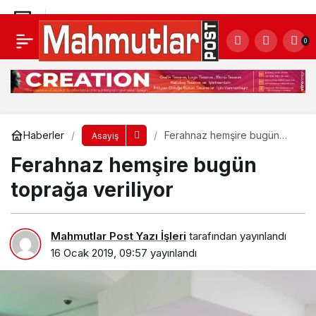
Ferahnaz hemşire bugün toprağa veriliyor
0
Yorum Yap
Haberler
Ferahnaz hemşire bugün
Asayiş
toprağa veriliyor
Ferahnaz hemşire bugün
toprağa veriliyor
Mahmutlar Post Yazı İşleri
tarafından yayınlandı
16 Ocak 2019, 09:57
yayınlandı