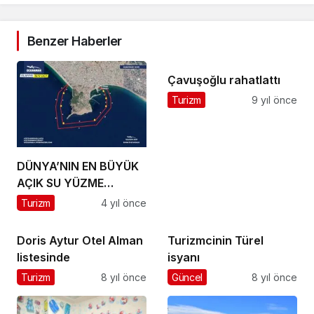
Benzer Haberler
Çavuşoğlu rahatlattı
Turizm
9 yıl önce
DÜNYA’NIN EN BÜYÜK
AÇIK SU YÜZME
YARIŞLARI SERİSİ
Turizm
4 yıl önce
OCEANMAN YARIN
BAŞLIYOR
Doris Aytur Otel Alman
Turizmcinin Türel
listesinde
isyanı
Turizm
8 yıl önce
Güncel
8 yıl önce