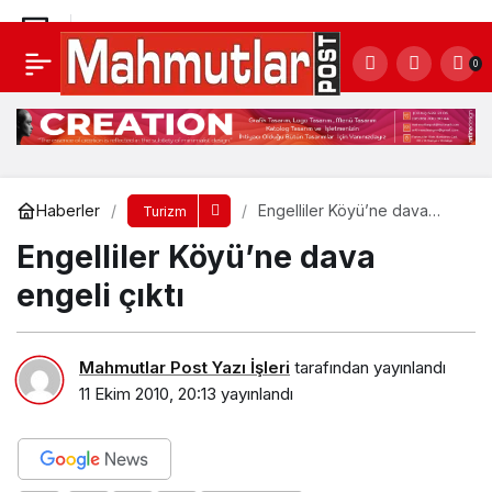
Tarihimize sahip çıkalım
0
Yorum Yap
Paylaş
Haberler
Engelliler Köyü’ne dava
Turizm
engeli çıktı
Engelliler Köyü’ne dava
engeli çıktı
Mahmutlar Post Yazı İşleri
tarafından yayınlandı
11 Ekim 2010, 20:13
yayınlandı