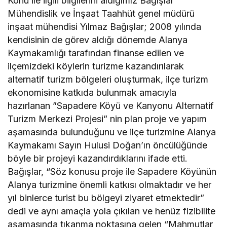
Konu ile ilgili bilgilerini aldığımız Bağışlar
Mühendislik ve İnşaat Taahhüt genel müdürü
inşaat mühendisi Yılmaz Bağışlar; 2008 yılında
kendisinin de görev aldığı dönemde Alanya
Kaymakamlığı tarafından finanse edilen ve
ilçemizdeki köylerin turizme kazandırılarak
alternatif turizm bölgeleri oluşturmak, ilçe turizm
ekonomisine katkıda bulunmak amacıyla
hazırlanan ”Sapadere Köyü ve Kanyonu Alternatif
Turizm Merkezi Projesi” nin plan proje ve yapım
aşamasında bulunduğunu ve ilçe turizmine Alanya
Kaymakamı Sayın Hulusi Doğan’ın öncülüğünde
böyle bir projeyi kazandırdıklarını ifade etti.
Bağışlar, “Söz konusu proje ile Sapadere Köyünün
Alanya turizmine önemli katkısı olmaktadır ve her
yıl binlerce turist bu bölgeyi ziyaret etmektedir”
dedi ve aynı amaçla yola çıkılan ve henüz fizibilite
aşamasında tıkanma noktasına gelen “Mahmutlar