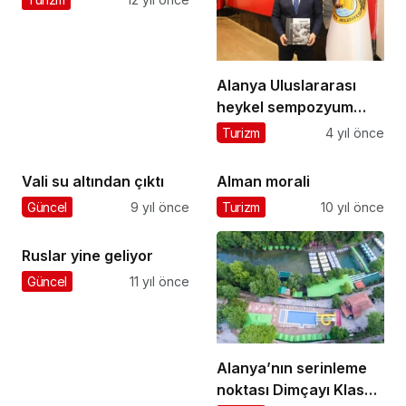
Alanya Uluslararası
heykel sempozyum
eserleri yayınlandı
Turizm
4 yıl önce
Vali su altından çıktı
Alman morali
Güncel
9 yıl önce
Turizm
10 yıl önce
Ruslar yine geliyor
Güncel
11 yıl önce
Alanya’nın serinleme
noktası Dimçayı Klas