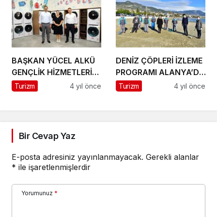
BAŞKAN YÜCEL ALKÜ
DENİZ ÇÖPLERİ İZLEME
GENÇLİK HİZMETLERİ
PROGRAMI ALANYA’DA
BİRİMİ’NDEKİ
UYGULANDI
Turizm
4 yıl önce
Turizm
4 yıl önce
ÇALIŞMALARI YERİNDE
İNCELEDİ
Bir Cevap Yaz
E-posta adresiniz yayınlanmayacak.
Gerekli alanlar
*
ile işaretlenmişlerdir
Yorumunuz
*