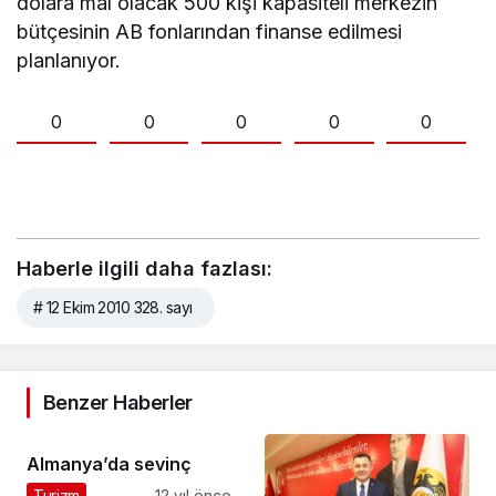
dolara mal olacak 500 kişi kapasiteli merkezin
bütçesinin AB fonlarından finanse edilmesi
planlanıyor.
0
0
0
0
0
Haberle ilgili daha fazlası:
# 12 Ekim 2010 328. sayı
Benzer Haberler
Almanya’da sevinç
Turizm
12 yıl önce