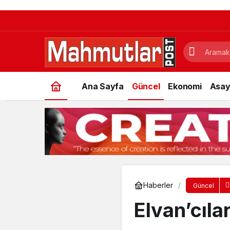
Ana Sayfa
Güncel
Ekonomi
Asay
Haberler
Güncel
Elvan’cıla