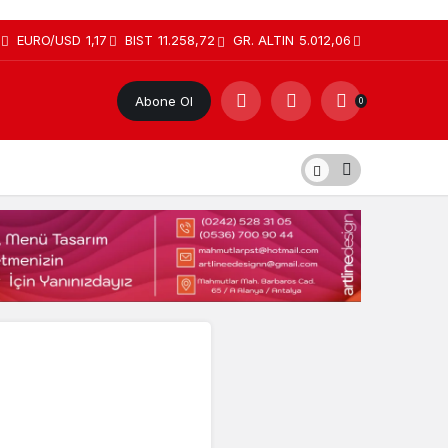
EURO/USD
1,17
BIST
11.258,72
GR. ALTIN
5.012,06
Abone Ol
0