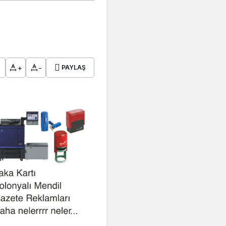
+
-
PAYLAŞ