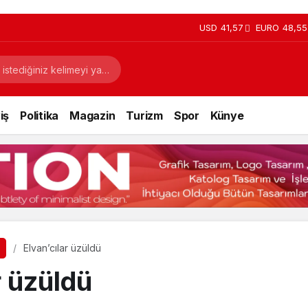
USD
41,57
EURO
48,55
iş
Politika
Magazin
Turizm
Spor
Künye
Elvan’cılar üzüldü
r üzüldü