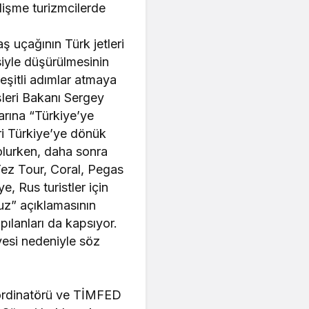
elişme turizmcilerde
 uçağının Türk jetleri
esiyle düşürülmesinin
eşitli adımlar atmaya
leri Bakanı Sergey
larına “Türkiye’ye
ri Türkiye’ye dönük
e olurken, daha sonra
 Tez Tour, Coral, Pegas
e, Rus turistler için
ruz” açıklamasının
pılanları da kapsıyor.
iyesi nedeniyle söz
oordinatörü ve TİMFED