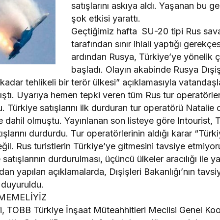
satışlarını askıya aldı. Yaşanan bu g
şok etkisi yarattı.
Geçtiğimiz hafta SU-20 tipi Rus savaş
tarafından sınır ihlali yaptığı gerekç
ardından Rusya, Türkiye’ye yönelik ç
başladı. Olayın akabinde Rusya Dışiş
kadar tehlikeli bir terör ülkesi” açıklamasıyla vatandaş
ıştı. Uyarıya hemen tepki veren tüm Rus tur operatörle
du. Türkiye satışlarını ilk durduran tur operatörü Natali
e dahil olmuştu. Yayınlanan son listeye göre Intourist,
larını durdurdu. Tur operatörlerinin aldığı karar “Türkiy
değil. Rus turistlerin Türkiye’ye gitmesini tavsiye etmiyo
satışlarının durdurulması, üçüncü ülkeler aracılığı ile ya
ndan yapılan açıklamalarda, Dışişleri Bakanlığı’nın tavs
 duyuruldu.
MEMELİYİZ
, TOBB Türkiye İnşaat Müteahhitleri Meclisi Genel K