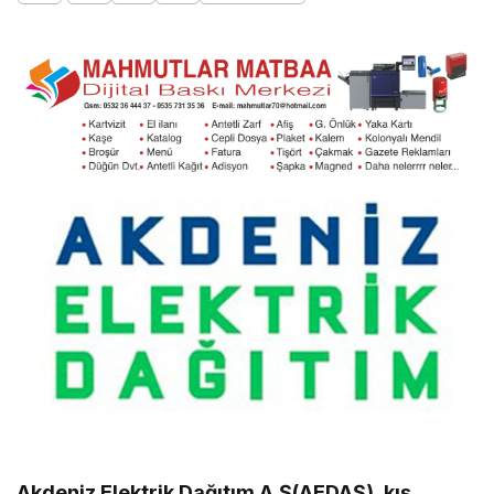
Akdeniz Elektrik Dağıtım A.Ş(AEDAŞ), kış