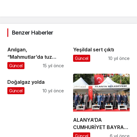
Benzer Haberler
Anılgan,
Yeşildal sert çıktı
“Mahmutlar’da tuz
Güncel
10 yıl önce
kokmuştur!”
Güncel
15 yıl önce
Doğalgaz yolda
Güncel
10 yıl önce
ALANYA’DA
CUMHURİYET BAYRAMI
BÜYÜK BİR COŞKUYLA
Güncel
6 yıl önce