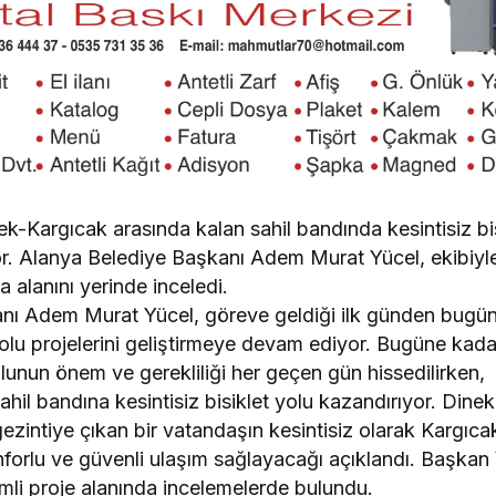
k-Kargıcak arasında kalan sahil bandında kesintisiz bisi
or. Alanya Belediye Başkanı Adem Murat Yücel, ekibiyl
 alanını yerinde inceledi.
nı Adem Murat Yücel, göreve geldiği ilk günden bugü
yolu projelerini geliştirmeye devam ediyor. Bugüne kad
olunun önem ve gerekliliği her geçen gün hissedilirken,
il bandına kesintisiz bisiklet yolu kazandırıyor. Dinek
u gezintiye çıkan bir vatandaşın kesintisiz olarak Kargıca
forlu ve güvenli ulaşım sağlayacağı açıklandı. Başkan 
emli proje alanında incelemelerde bulundu.