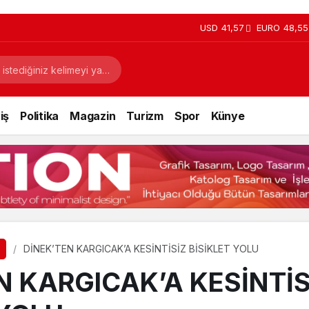
USD
41,57
EURO
48,55
iş
Politika
Magazin
Turizm
Spor
Künye
DİNEK’TEN KARGICAK’A KESİNTİSİZ BİSİKLET YOLU
N KARGICAK’A KESİNTİS