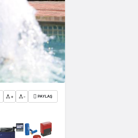
+
-
PAYLAŞ