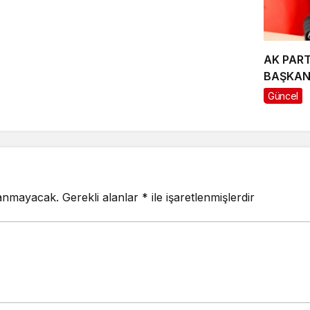
AK PART
BAŞKAN
TAVLI’D
Güncel
İLE İLGİ
ÖZÇELİK
lanmayacak.
Gerekli alanlar
*
ile işaretlenmişlerdir