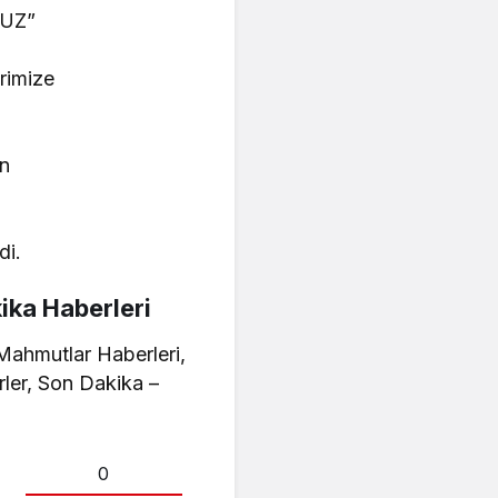
RUZ”
rimize
en
di.
ika Haberleri
Mahmutlar Haberleri,
rler, Son Dakika –
0