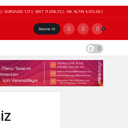
EURO/USD
1,17
BIST
11.258,72
GR. ALTIN
5.012,06
Abone Ol
0
İZ