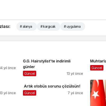
zlası:
# alanya
# kargıcak
# uygulama
G.G. Hairstylist’te indirimli
Muhtarla
günler
14 yıl önce
Güncel
Güncel
13 yıl önce
Artık otobüs sorunu çözülsün!
13 yıl önce
Güncel
7 yıl önce