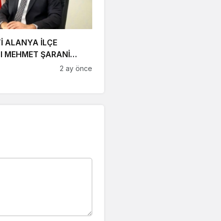
İ ALANYA İLÇE
I MEHMET ŞARANİ
AN YENİ ÇEVRE YOLU
2 ay önce
Lİ OSMAN TARIK
’E CEVAP