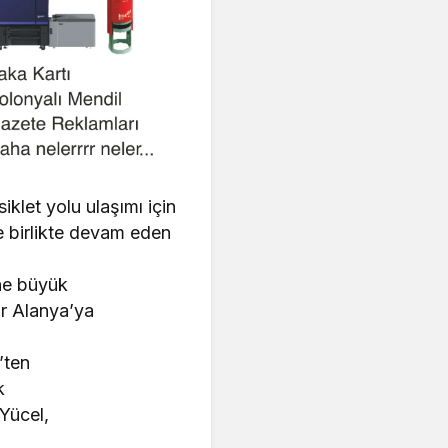
klet yolu ulaşımı için
e birlikte devam eden
ne büyük
ar Alanya’ya
’ten
k
Yücel,