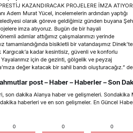
 PRESTİJ KAZANDIRACAK PROJELERE İMZA ATIYO
nı Adem Murat Yücel, incelemelerin ardından yaptığı
elediyesi olarak göreve geldiğimiz günden buyana Şeh
ojelere imza atıyoruz. Bugün de bir hayali
önemli adımlar attığımız çalışmalarımızı yerinde
mız tamamlandığında bisikletli bir vatandaşımız Dinek’t
k Kargıcak’a kadar kesintisiz, güvenli ve konforlu
Yayalarımız için de gezinti, gölgelik ve peyzaj
a’mıza değer katacak bir sahil bandı oluşturacağız.” de
hmutlar post – Haber – Haberler – Son Dak
i, son dakika Alanya haber ve gelişmeleri. Sondakika 
n dakika haberleri ve en son gelişmeler. En Güncel Habe
0
0
0