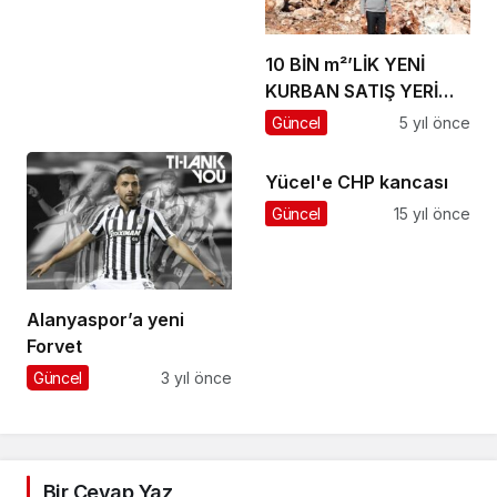
10 BİN m²’LİK YENİ
KURBAN SATIŞ YERİ
İÇİN ÇALIŞMALAR
Güncel
5 yıl önce
BAŞLADI
Yücel'e CHP kancası
Güncel
15 yıl önce
Alanyaspor’a yeni
Forvet
Güncel
3 yıl önce
Bir Cevap Yaz