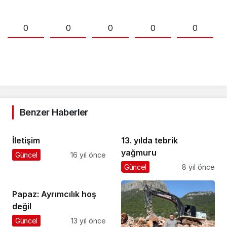
0
0
0
0
0
Benzer Haberler
İletişim
13. yılda tebrik
yağmuru
Güncel
16 yıl önce
Güncel
8 yıl önce
Papaz: Ayrımcılık hoş
değil
Güncel
13 yıl önce