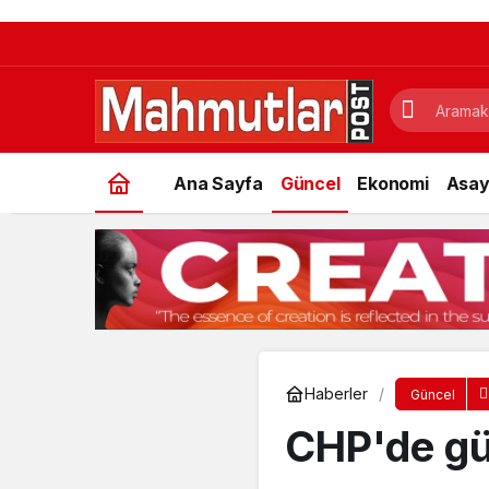
Ana Sayfa
Güncel
Ekonomi
Asay
Haberler
Güncel
CHP'de g