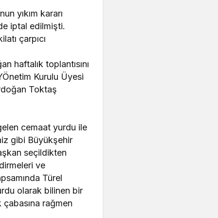
un yıkım kararı
 iptal edilmişti.
latı çarpıcı
n haftalık toplantısını
 YÖnetim Kurulu Üyesi
Erdoğan Toktaş
elen cemaat yurdu ile
niz gibi Büyükşehir
şkan seçildikten
irmeleri ve
kapsamında Türel
du olarak bilinen bir
k çabasına rağmen