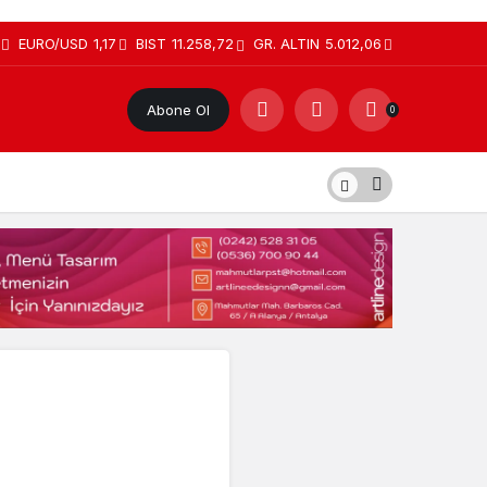
EURO/USD
1,17
BIST
11.258,72
GR. ALTIN
5.012,06
Abone Ol
0