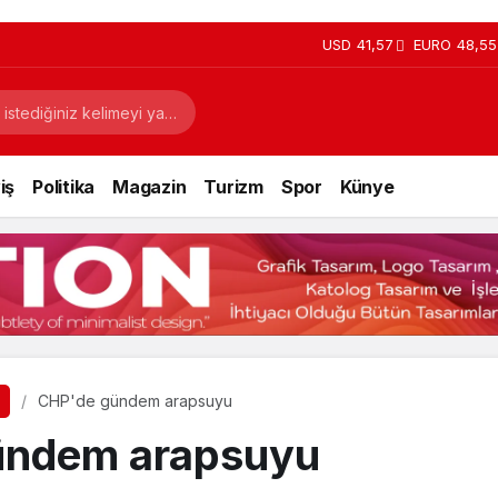
USD
41,57
EURO
48,55
iş
Politika
Magazin
Turizm
Spor
Künye
CHP'de gündem arapsuyu
ündem arapsuyu