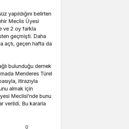
üz yapıldığını belirten
hir Meclis Üyesi
e ve 2 oy farkla
isten geçmişti. Daha
a açtı, geçen hafta da
bağlı bulunduğu dernek
aşamada Menderes Türel
ıyla, itirazıyla
unu almak için
iyesi Meclisi’nde bunu
 verildi. Bu kararla
0