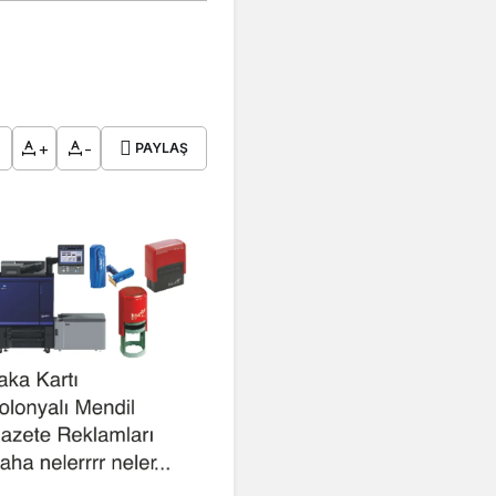
+
-
PAYLAŞ