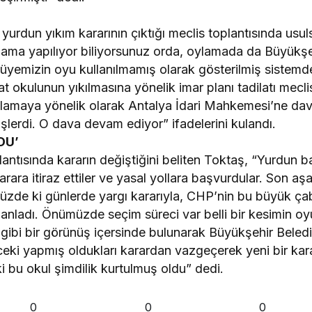
rdun yıkım kararının çıktığı meclis toplantısında usuls
lama yapılıyor biliyorsunuz orda, oylamada da Büyükşe
 üyemizin oyu kullanılmamış olarak gösterilmiş sistemd
 okulunun yıkılmasına yönelik imar planı tadilatı mecl
lamaya yönelik olarak Antalya İdari Mahkemesi’ne dav
lerdi. O dava devam ediyor” ifadelerini kulandı.
DU’
lantısında kararın değiştiğini beliten Toktaş, “Yurdun 
arara itiraz ettiler ve yasal yollara başvurdular. Son 
zde ki günlerde yargı kararıyla, CHP’nin bu büyük çabas
anladı. Önümüzde seçim süreci var belli bir kesimin oy
ibi bir görünüş içersinde bulunarak Büyükşehir Beled
ki yapmış oldukları karardan vazgeçerek yeni bir karar
i bu okul şimdilik kurtulmuş oldu” dedi.
0
0
0