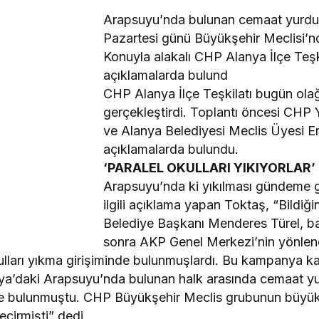
Arapsuyu’nda bulunan cemaat yurdun
Pazartesi günü Büyükşehir Meclisi’nde
Konuyla alakalı CHP Alanya İlçe Teşki
açıklamalarda bulund
CHP Alanya İlçe Teşkilatı bugün olağa
gerçekleştirdi. Toplantı öncesi CHP
ve Alanya Belediyesi Meclis Üyesi 
açıklamalarda bulundu.
‘PARALEL OKULLARI YIKIYORLAR’
Arapsuyu’nda ki yıkılması gündeme g
ilgili açıklama yapan Toktaş, “Bildiği
Belediye Başkanı Menderes Türel, ba
sonra AKP Genel Merkezi’nin yönlend
okulları yıkma girişiminde bulunmuşlardı. Bu kampanya 
a’daki Arapsuyu’nda bulunan halk arasında cemaat yur
nde bulunmuştu. CHP Büyükşehir Meclis grubunun büyü
eçirmişti” dedi.