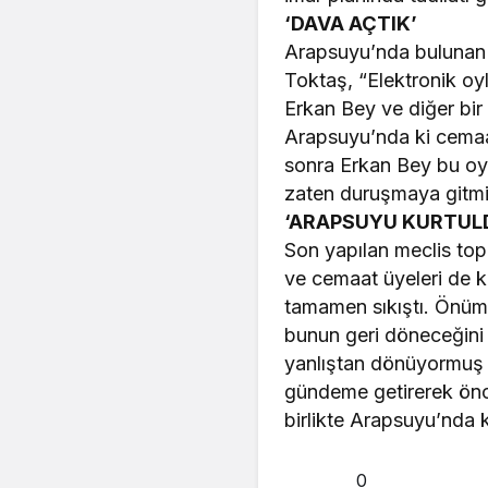
‘DAVA AÇTIK’
Arapsuyu’nda bulunan yu
Toktaş, “Elektronik oy
Erkan Bey ve diğer bir
Arapsuyu’nda ki cemaat
sonra Erkan Bey bu oy
zaten duruşmaya gitmiş
‘ARAPSUYU KURTUL
Son yapılan meclis top
ve cemaat üyeleri de k
tamamen sıkıştı. Önümü
bunun geri döneceğini 
yanlıştan dönüyormuş g
gündeme getirerek önce
birlikte Arapsuyu’nda k
0