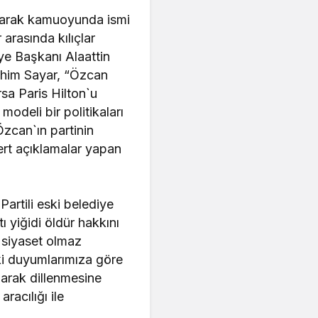
 olarak kamuoyunda ismi
rasında kılıçlar
ye Başkanı Alaattin
rahim Sayar, “Özcan
rsa Paris Hilton`u
modeli bir politikaları
Özcan`ın partinin
sert açıklamalar yapan
rtili eski belediye
 yiğidi öldür hakkını
 siyaset olmaz
ki duyumlarımıza göre
larak dillenmesine
racılığı ile