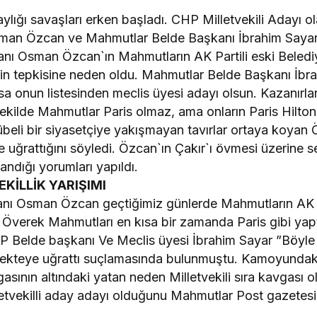
aylığı savaşları erken başladı. CHP Milletvekili Adayı
man Özcan ve Mahmutlar Belde Başkanı İbrahim Sayar a
anı Osman Özcan`ın Mahmutların AK Partili eski Beledi
lerin tepkisine neden oldu. Mahmutlar Belde Başkanı İb
rsa onun listesinden meclis üyesi adayı olsun. Kazanırla
 şekilde Mahmutlar Paris olmaz, ama onların Paris Hilton 
rübeli bir siyasetçiye yakışmayan tavırlar ortaya koyan 
ye uğrattığını söyledi. Özcan`ın Çakır`ı övmesi üzerine 
andığı yorumları yapıldı.
KİLLİK YARIŞIMI
nı Osman Özcan geçtiğimiz günlerde Mahmutların AK Pa
 Överek Mahmutları en kısa bir zamanda Paris gibi yaptı
P Belde başkanı Ve Meclis üyesi İbrahim Sayar ”Böyle
nı sekteye uğrattı suçlamasında bulunmuştu. Kamoyunda
sının altındaki yatan neden Milletvekili sıra kavgası o
etvekilli aday adayı olduğunu Mahmutlar Post gazetesi a