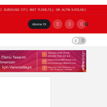
EURO/USD
1,17
BIST
11.258,72
GR. ALTIN
5.012,06
Abone Ol
0