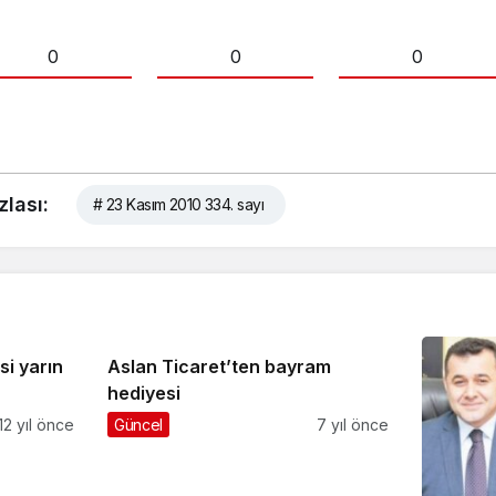
0
0
0
zlası:
# 23 Kasım 2010 334. sayı
si yarın
Aslan Ticaret’ten bayram
hediyesi
12 yıl önce
Güncel
7 yıl önce