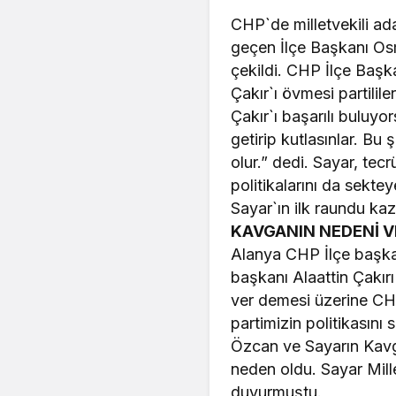
CHP`de milletvekili ad
geçen İlçe Başkanı Os
çekildi. CHP İlçe Başk
Çakır`ı övmesi partili
Çakır`ı başarılı buluyo
getirip kutlasınlar. Bu
olur.” dedi. Sayar, tec
politikalarını da sekte
Sayar`ın ilk raundu kaz
KAVGANIN NEDENİ VE
Alanya CHP İlçe başka
başkanı Alaattin Çakırı
ver demesi üzerine CH
partimizin politikası
Özcan ve Sayarın Kavga
neden oldu. Sayar Mill
duyurmuştu.