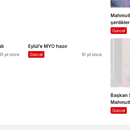
Mahmutl
şenlikler
Güncel
dı
Eylül’e MYO hazır
13 yıl önce
Güncel
10 yıl önce
Başkan Ş
Mahmutla
Güncel