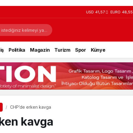
USD
41,57
EURO
48,55
iş
Politika
Magazin
Turizm
Spor
Künye
CHP’de erken kavga
ken kavga