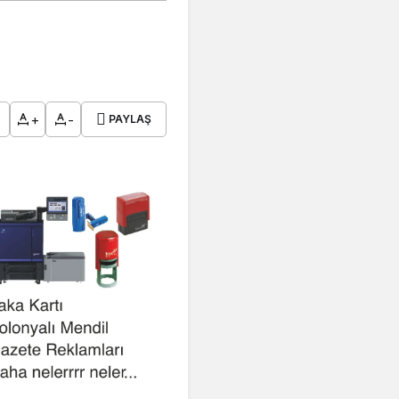
+
-
PAYLAŞ