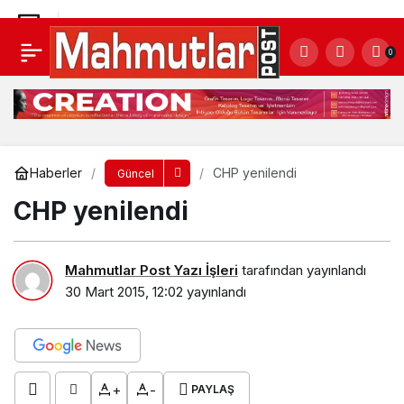
Büfeler restaurant gibi
0
Yorum Yap
Paylaş
Haberler
CHP yenilendi
Güncel
CHP yenilendi
Mahmutlar Post Yazı İşleri
tarafından yayınlandı
30 Mart 2015, 12:02
yayınlandı
+
-
PAYLAŞ