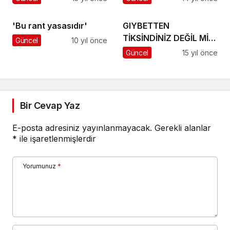
'Bu rant yasasıdır'
GIYBETTEN
TİKSİNDİNİZ DEĞİL Mİ?-
Güncel
10 yıl önce
Nazif Fethi Yalçınkaya
Güncel
15 yıl önce
Bir Cevap Yaz
E-posta adresiniz yayınlanmayacak.
Gerekli alanlar
*
ile işaretlenmişlerdir
Yorumunuz
*