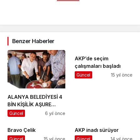
Benzer Haberler
AKP’de seçim
çalışmaları başladı
Güncel
15 yıl önce
ALANYA BELEDİYESİ 4
BİN KİŞİLİK AŞURE
DAĞITTI
Güncel
6 yıl önce
Bravo Çelik
AKP inadı sürüyor
Güncel
15 yıl önce
Güncel
14 yıl önce