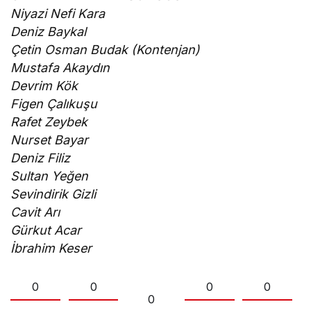
Niyazi Nefi Kara
Deniz Baykal
Çetin Osman Budak (Kontenjan)
Mustafa Akaydın
Devrim Kök
Figen Çalıkuşu
Rafet Zeybek
Nurset Bayar
Deniz Filiz
Sultan Yeğen
Sevindirik Gizli
Cavit Arı
Gürkut Acar
İbrahim Keser
0
0
0
0
0