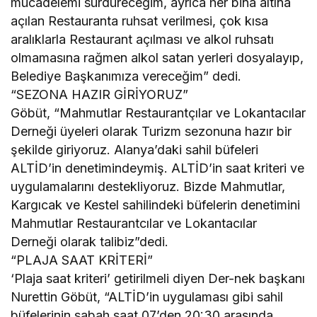
mücadelemi sürdüreceğim, ayrıca her bina altına
açılan Restauranta ruhsat verilmesi, çok kısa
aralıklarla Restaurant açılması ve alkol ruhsatı
olmamasına rağmen alkol satan yerleri dosyalayıp,
Belediye Başkanımıza vereceğim” dedi.
“SEZONA HAZIR GİRİYORUZ”
Göbüt, “Mahmutlar Restaurantçılar ve Lokantacılar
Derneği üyeleri olarak Turizm sezonuna hazır bir
şekilde giriyoruz. Alanya’daki sahil büfeleri
ALTİD’in denetimindeymiş. ALTİD’in saat kriteri ve
uygulamalarını destekliyoruz. Bizde Mahmutlar,
Kargıcak ve Kestel sahilindeki büfelerin denetimini
Mahmutlar Restaurantcılar ve Lokantacılar
Derneği olarak talibiz”dedi.
“PLAJA SAAT KRİTERİ”
‘Plaja saat kriteri’ getirilmeli diyen Der-nek başkanı
Nurettin Göbüt, “ALTİD’in uygulaması gibi sahil
büfelerinin sabah saat 07’den 20:30 arasında