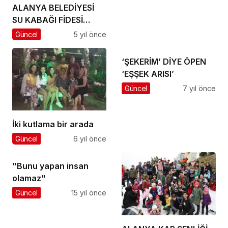
ALANYA BELEDİYESİ
SU KABAĞI FİDESİ
DAĞITTI
Güncel
5 yıl önce
‘ŞEKERİM’ DİYE ÖPEN
‘EŞŞEK ARISI’
Güncel
7 yıl önce
İki kutlama bir arada
Güncel
6 yıl önce
"Bunu yapan insan
olamaz"
Güncel
15 yıl önce