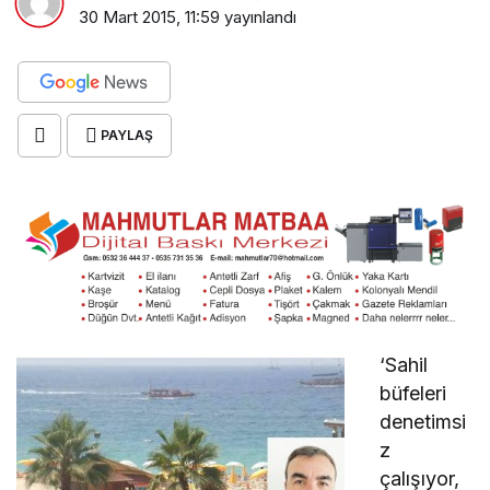
30 Mart 2015, 11:59
yayınlandı
PAYLAŞ
‘Sahil
büfeleri
denetimsi
z
çalışıyor,