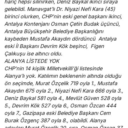
hariç hepsi silinirken, Deniz Baykal ikinci sıraya
gelebildi. Manavgat’lı Dr. Niyazi Nefi Kara (45)
birinci olurken, CHP’nin eski genel başkanı ikinci,
Antalya Kontenjanı Osman Çetin Budak üçüncü,
Antalya Büyükşehir Belediye Başkanlığını
kaybeden Mustafa Akaydın dördüncü Antalya
eski İl Başkanı Devrim Kök beşinci, Figen
Çalıkuşu ise altıncı oldu.
ALANYA LİSTEDE YOK
CHP’nin 14 kişilik Milletvekilli’ği listesinde
Alanya’lı yok. Katılımın beklenenin altında olduğu
ön seçimde, Murat Özçelik 719 oyla 1., Mustafa
Akaydın 675 oyla 2., Niyazi Nefi Kara 666 oyla 3.,
Deniz Baykal 581 oyla 4., Mevlüt Güven 528 oyla
5., Devrim Kök 527 oyla 6., Osman Özcan 444
oyla 7., Gazipaşa eski Belediye Başkanı Cem
Burak Özgenç 387 oyla 8., olabildi. Alanya
adayları Murat Özçelik 20. sıra, Osman Özcan 37.