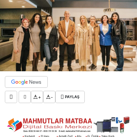
+
-
PAYLAŞ