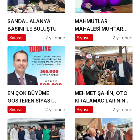
SANDAL ALANYA
MAHMUTLAR
BASINI İLE BULUŞTU
MAHALESİ MUHTAR
ADAYI KADEMŞAH
Siyaset
2 yıl önce
Siyaset
2 yıl önce
BAŞKÖY AZALARINI
AÇIKLADI
EN ÇOK BÜYÜME
MEHMET ŞAHİN, OTO
GÖSTEREN SİYASİ
KİRALAMACILARININ
PARTİ YENİDEN REFAH
MİSAFİRİYDİ
Siyaset
2 yıl önce
Siyaset
2 yıl önce
OLDU