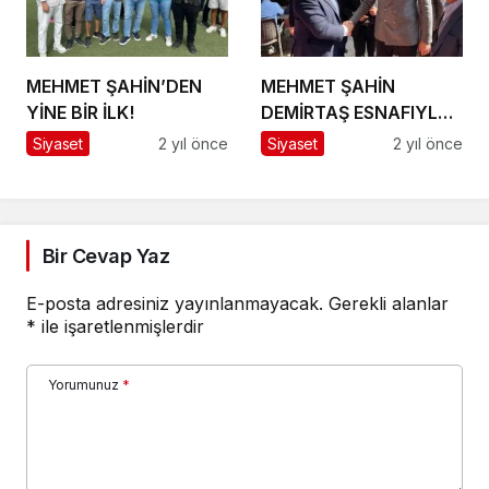
MEHMET ŞAHİN’DEN
MEHMET ŞAHİN
YİNE BİR İLK!
DEMİRTAŞ ESNAFIYLA
BULUŞTU
Siyaset
2 yıl önce
Siyaset
2 yıl önce
Bir Cevap Yaz
E-posta adresiniz yayınlanmayacak.
Gerekli alanlar
*
ile işaretlenmişlerdir
Yorumunuz
*