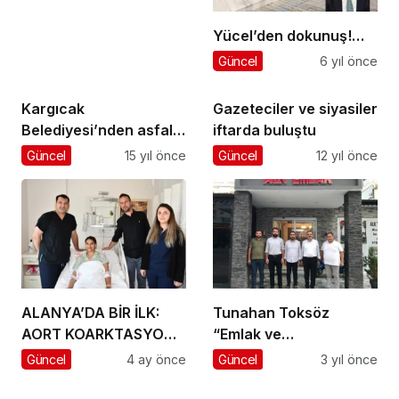
Yücel’den dokunuş!…
Güncel
6 yıl önce
Kargıcak
Gazeteciler ve siyasiler
Belediyesi’nden asfalt
iftarda buluştu
atağı
Güncel
15 yıl önce
Güncel
12 yıl önce
ALANYA’DA BİR İLK:
Tunahan Toksöz
AORT KOARKTASYONU
“Emlak ve
İŞLEMİ BAŞARIYLA
Gayrimenkul”
Güncel
4 ay önce
Güncel
3 yıl önce
GERÇEKLEŞTİRİLDİ
Sektörünün Parlayan
Yıldızı Mahmutlar’da…