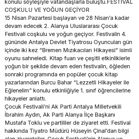
konulu söyleşiyle vatandaşlarla buluştu.FESTİVAL
COŞKULU VE YOĞUN GEÇİYOR
15 Nisan Pazartesi başlayan ve 28 Nisan’a kadar
devam edecek 2. Alanya Uluslararası Çocuk
Festivali coşkulu ve yoğun geçiyor. Festivalin 4.
gününde Antalya Devlet Tiyatrosu Oyuncuları gün
içinde iki kez “Bremen Mızıkacıları Hikayesi” isimli
oyunu sahneledi. Kitap fuarı ve çeşitli etkinliklerle
yoğun bir şekilde devam eden festivalin, öğleden
sonraki programında en popüler çocuk kitap
yazarlarından Burcu Bahar “Lezzetli Hikayeler ile
Eğlenelim” konulu etkinliğiyle 1. sınıf öğrencilerine
hikayeler anlattı.
Çocuk Festivali’ni Ak Parti Antalya Milletvekili
İbrahim Aydın, Ak Parti Alanya İlçe Başkanı
Mustafa Toklu ve partililer de ziyaret etti. Festival
hakkında Tiyatro Müdürü Hüseyin Çinal’dan bilgi
alan ziyaretçiler, Çocuk Festivali’nin Alanya ve