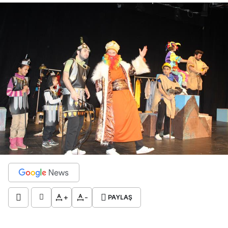
+
-
PAYLAŞ