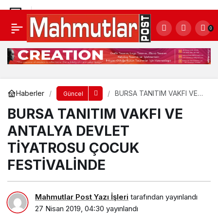
Mahmutlar’ı yasa boğan ölüm
0
Yorum Yap
Paylaş
Haberler
BURSA TANITIM VAKFI VE
Güncel
ANTALYA DEVLET
BURSA TANITIM VAKFI VE
TİYATROSU ÇOCUK
FESTİVALİNDE
ANTALYA DEVLET
TİYATROSU ÇOCUK
FESTİVALİNDE
Mahmutlar Post Yazı İşleri
tarafından yayınlandı
27 Nisan 2019, 04:30
yayınlandı