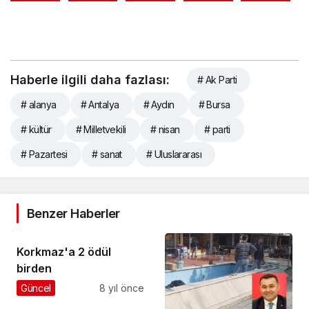
Haberle ilgili daha fazlası:
# Ak Parti
# alanya
# Antalya
# Aydın
# Bursa
# kültür
# Milletvekili
# nisan
# parti
# Pazartesi
# sanat
# Uluslararası
Benzer Haberler
Korkmaz'a 2 ödül
birden
Güncel
8 yıl önce