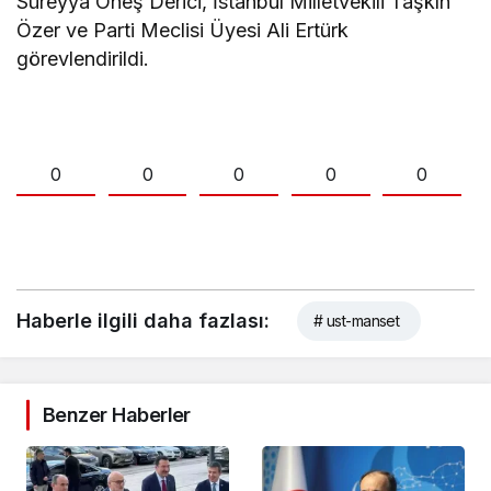
Süreyya Öneş Derici, İstanbul Milletvekili Taşkın
Özer ve Parti Meclisi Üyesi Ali Ertürk
görevlendirildi.
0
0
0
0
0
Haberle ilgili daha fazlası:
# ust-manset
Benzer Haberler