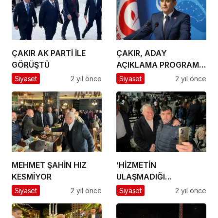
ÇAKIR AK PARTİ İLE
ÇAKIR, ADAY
GÖRÜŞTÜ
AÇIKLAMA PROGRAMI
İÇİN SERİK’E GELİYOR!
Siyaset
2 yıl önce
Siyaset
2 yıl önce
MEHMET ŞAHİN HIZ
‘HİZMETİN
KESMİYOR
ULAŞMADIĞI
BÖLGEMİZ
Siyaset
2 yıl önce
Siyaset
2 yıl önce
KALMAYACAK’