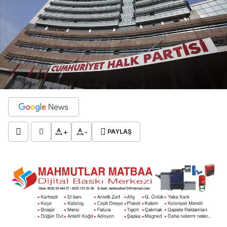
+
-
PAYLAŞ