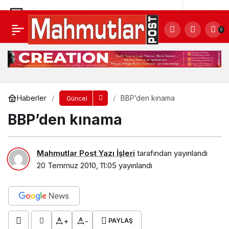
BBP’den kınama
Yorum Yap
0
Haberler
BBP’den kınama
Güncel
BBP’den kınama
Mahmutlar Post Yazı İşleri
tarafından yayınlandı
20 Temmuz 2010, 11:05
yayınlandı
+
-
PAYLAŞ