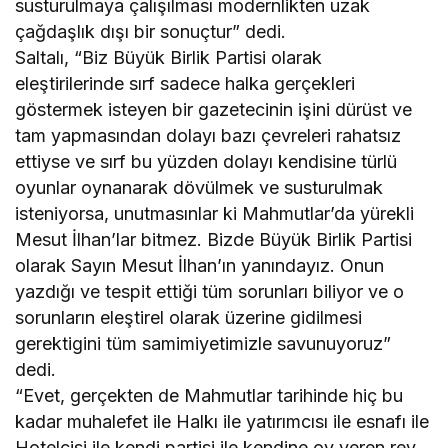
susturulmaya çalışılması modernlikten uzak
çağdaşlık dışı bir sonuçtur” dedi.
Saltalı, “Biz Büyük Birlik Partisi olarak
eleştirilerinde sırf sadece halka gerçekleri
göstermek isteyen bir gazetecinin işini dürüst ve
tam yapmasından dolayı bazı çevreleri rahatsız
ettiyse ve sırf bu yüzden dolayı kendisine türlü
oyunlar oynanarak dövülmek ve susturulmak
isteniyorsa, unutmasınlar ki Mahmutlar’da yürekli
Mesut İlhan’lar bitmez. Bizde Büyük Birlik Partisi
olarak Sayın Mesut İlhan’ın yanındayız. Onun
yazdığı ve tespit ettiği tüm sorunları biliyor ve o
sorunların eleştirel olarak üzerine gidilmesi
gerektigini tüm samimiyetimizle savunuyoruz”
dedi.
“Evet, gerçekten de Mahmutlar tarihinde hiç bu
kadar muhalefet ile Halkı ile yatırımcısı ile esnafı ile
Hotelcisi ile kendi partisi ile kendine oy veren rey