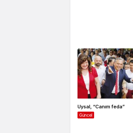
Uysal, “Canım feda”
Güncel