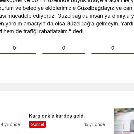
helikopter ve 50’nin üzerinde büyük itfaiye araçları il
m kurum ve belediye ekiplerimizle Güzelbağdayız ve ca
ması mücadele ediyoruz. Güzelbağ’da insan yardımıyla y
en yardım amacıyla da olsa Güzelbağ’a gelmeyin. Yard
i hem de trafiği rahatlatalım.” dedi.
0
0
0
Kargıcak’a kardeş geldi
14 yıl önce
Güncel
15 yıl önce