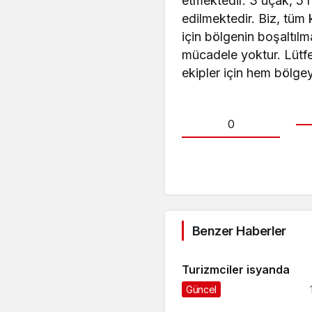
etmektedir. 3 uçak, 5 
edilmektedir. Biz, tü
için bölgenin boşaltıl
mücadele yoktur. Lütf
ekipler için hem bölgey
0
Benzer Haberler
Turizmciler isyanda
Güncel