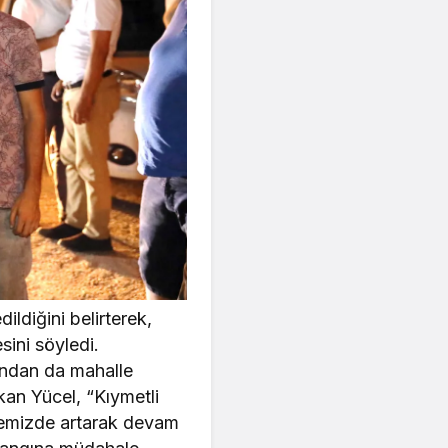
ldiğini belirterek,
ini söyledi.
andan da mahalle
şkan Yücel, “Kıymetli
llemizde artarak devam