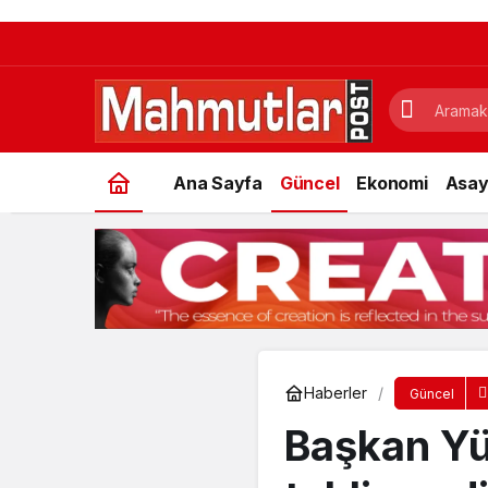
Ana Sayfa
Güncel
Ekonomi
Asay
Haberler
Güncel
Başkan Yü