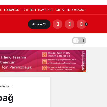
EURO/USD
1,17
BIST
11.258,72
GR. ALTIN
5.012,06
Abone Ol
0
gelmeyin
bağ