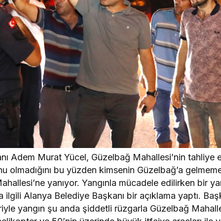
ı Adem Murat Yücel, Güzelbağ Mahallesi’nin tahliye edi
onu olmadığını bu yüzden kimsenin Güzelbağ’a gelmemes
hallesi’ne yanıyor. Yangınla mücadele edilirken bir y
la ilgili Alanya Belediye Başkanı bir açıklama yaptı. Ba
ariyle yangın şu anda şiddetli rüzgarla Güzelbağ Maha