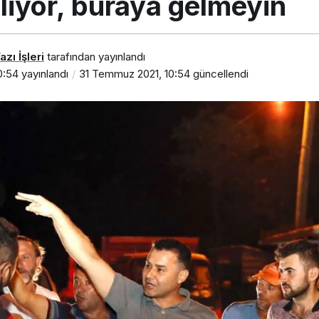
iliyor, buraya gelmeyin
zı İşleri
tarafından yayınlandı
0:54
yayınlandı
31 Temmuz 2021, 10:54
güncellendi