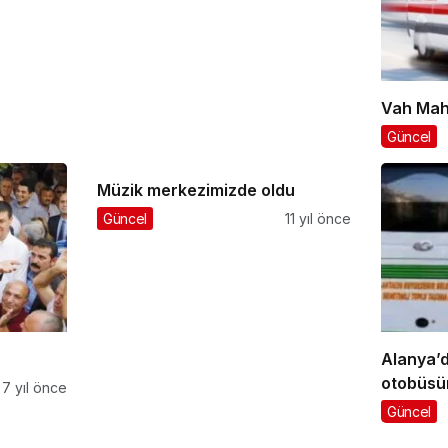
Vah Mah
Güncel
Müzik merkezimizde oldu
Güncel
11 yıl önce
Alanya’d
otobüsün
7 yıl önce
yakalan
Güncel