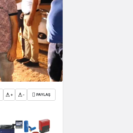
+
-
PAYLAŞ