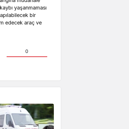
e yangına müdahale
n kaybı yaşanmaması
apılabilecek bir
ım edecek araç ve
0