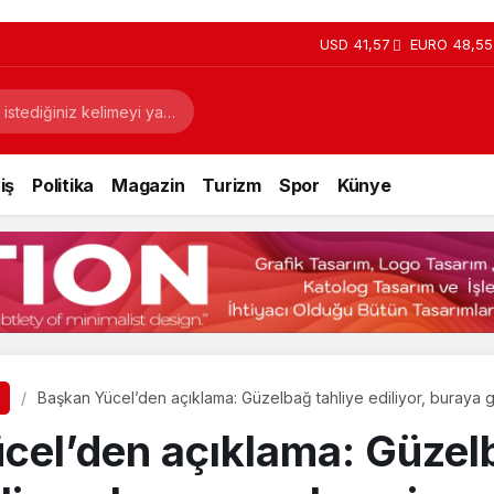
USD
41,57
EURO
48,55
iş
Politika
Magazin
Turizm
Spor
Künye
Başkan Yücel’den açıklama: Güzelbağ tahliye ediliyor, buraya 
cel’den açıklama: Güzel