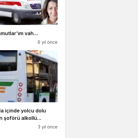
mutlar’ım vah…
6 yıl önce
a içinde yolcu dolu
 şoförü alkollü
dı
3 yıl önce