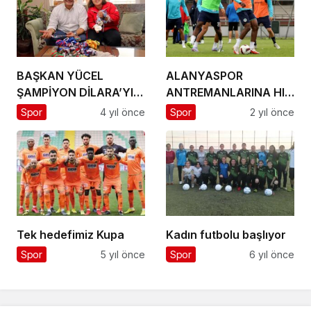
BAŞKAN YÜCEL
ALANYASPOR
ŞAMPİYON DİLARA’YI
ANTREMANLARINA HIZ
EVİNDE ZİYARET ETTİ
KESMEDEN DEVAM
Spor
4 yıl önce
Spor
2 yıl önce
EDİYOR
Tek hedefimiz Kupa
Kadın futbolu başlıyor
Spor
5 yıl önce
Spor
6 yıl önce