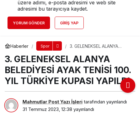
üzere adımı, e-posta adresimi ve web site
adresimi bu tarayıcıya kaydet.
YORUM GÖNDER
GIRIŞ YAP
Haberler
3. GELENEKSEL ALANYA
Spor
BELEDİYESİ AYAK TENİSİ 100.
3. GELENEKSEL ALANYA
YIL TÜRKİYE KUPASI YAPILDI
BELEDİYESİ AYAK TENİSİ 100.
YIL TÜRKİYE KUPASI YAPILDI
Mahmutlar Post Yazı İşleri
tarafından yayınlandı
31 Temmuz 2023, 12:38
yayınlandı