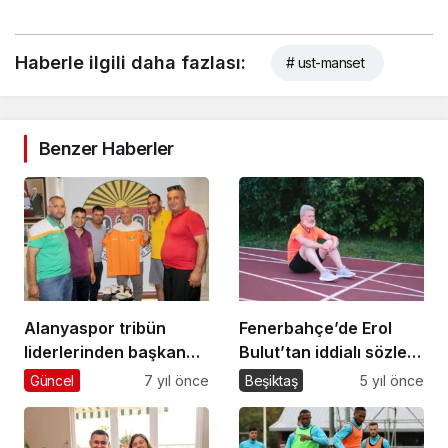
Haberle ilgili daha fazlası:
# ust-manset
Benzer Haberler
Alanyaspor tribün
Fenerbahçe’de Erol
liderlerinden başkan
Bulut’tan iddialı sözler:
Şahin’e teşekkür
‘Yeni bir dönem…’
Güncel
7 yıl önce
Beşiktaş
5 yıl önce
ziyareti