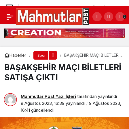
3. GELENEKSEL ALANYA BELEDİYESİ AYAK
0
TENİSİ 100. YIL TÜRKİYE KUPASI YAPILDI
Yorum Yap
Paylaş
Haberler
BAŞAKŞEHİR MAÇI BİLETLERİ
Spor
SATIŞA ÇIKTI
BAŞAKŞEHİR MAÇI BİLETLERİ
SATIŞA ÇIKTI
Mahmutlar Post Yazı İşleri
tarafından yayınlandı
9 Ağustos 2023, 16:39
yayınlandı
9 Ağustos 2023,
16:41
güncellendi