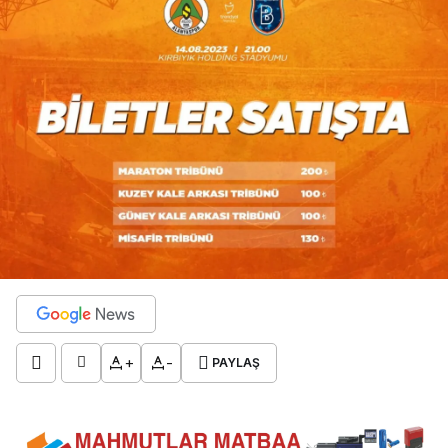
+
-
PAYLAŞ