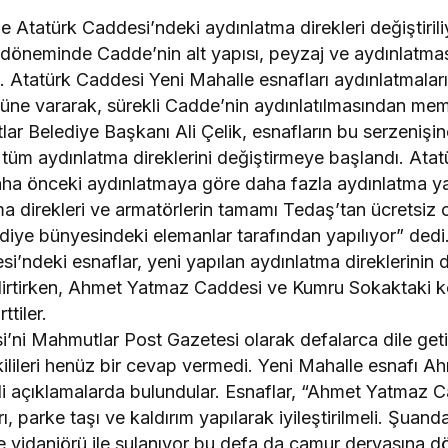
 Atatürk Caddesi’ndeki aydınlatma direkleri değiştirili
 döneminde Cadde’nin alt yapısı, peyzaj ve aydınlatma
Atatürk Caddesi Yeni Mahalle esnafları aydınlatmaları
üne vararak, sürekli Cadde’nin aydınlatılmasından memn
tlar Belediye Başkanı Ali Çelik, esnafların bu serzenişi
tüm aydınlatma direklerini değiştirmeye başlandı. Ata
daha önceki aydınlatmaya göre daha fazla aydınlatma y
tma direkleri ve armatörlerin tamamı Tedaş’tan ücretsiz o
ediye bünyesindeki elemanlar tarafından yapılıyor” ded
i’ndeki esnaflar, yeni yapılan aydınlatma direklerinin 
lirtirken, Ahmet Yatmaz Caddesi ve Kumru Sokaktaki
ttiler.
ni Mahmutlar Post Gazetesi olarak defalarca dile ge
ilileri henüz bir cevap vermedi. Yeni Mahalle esnafı 
ili açıklamalarda bulundular. Esnaflar, “Ahmet Yatmaz 
ı, parke taşı ve kaldırım yapılarak iyileştirilmeli. Şuanda
ye vidanjörü ile sulanıyor bu defa da çamur deryasına 