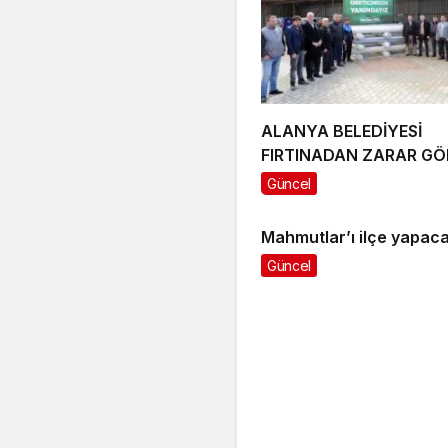
ALANYA BELEDİYESİ
FIRTINADAN ZARAR GÖ
ÇİFTÇİLERİ UNUTMADI
Güncel
ÜRETİCİLERE ZARAR G
SERALARI İÇİN NAYLON
Mahmutlar’ı ilçe yapac
DESTEĞİ VERİLDİ
Güncel