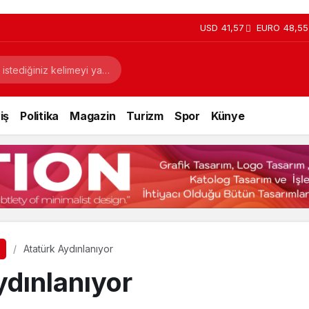
USD
41,57
EURO
48,55
iş
Politika
Magazin
Turizm
Spor
Künye
Atatürk Aydınlanıyor
ydınlanıyor