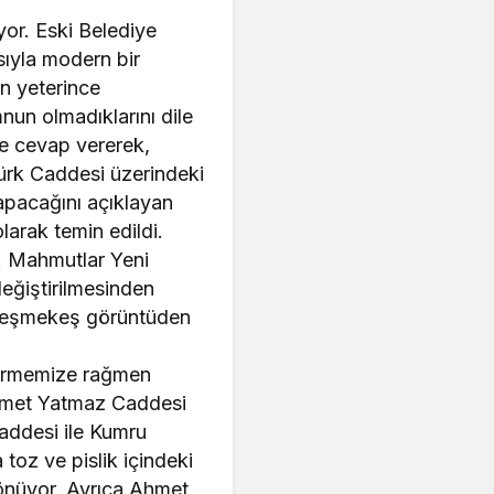
yor. Eski Belediye
sıyla modern bir
n yeterince
un olmadıklarını dile
ne cevap vererek,
türk Caddesi üzerindeki
apacağını açıklayan
larak temin edildi.
i. Mahmutlar Yeni
değiştirilmesinden
 keşmekeş görüntüden
tirmemize rağmen
Ahmet Yatmaz Caddesi
Caddesi ile Kumru
 toz ve pislik içindeki
dönüyor. Ayrıca Ahmet