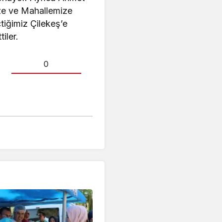
ze ve Mahallemize
tiğimiz Çilekeş’e
iler.
0