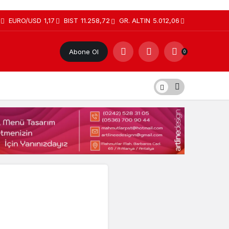
EURO/USD
1,17
BIST
11.258,72
GR. ALTIN
5.012,06
Abone Ol
0