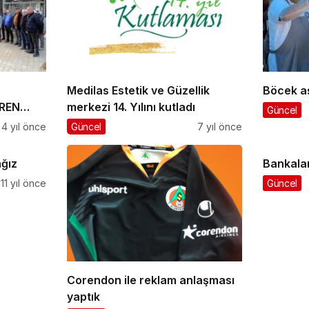
Medilas Estetik ve Güzellik
Böcek a
REN
merkezi 14. Yılını kutladı
Güncel
4 yıl önce
Güncel
7 yıl önce
ÖREN
ağız
Bankalar
11 yıl önce
Güncel
Corendon ile reklam anlaşması
yaptık