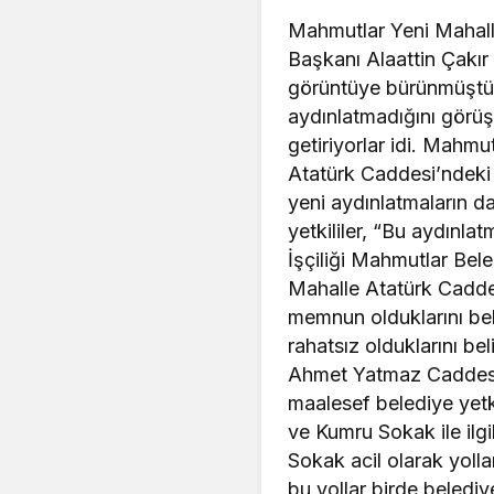
Mahmutlar Yeni Mahalle
Başkanı Alaattin Çakır
görüntüye bürünmüştü. 
aydınlatmadığını görüş
getiriyorlar idi. Mahmu
Atatürk Caddesi’ndeki 
yeni aydınlatmaların 
yetkililer, “Bu aydınla
İşçiliği Mahmutlar Bel
Mahalle Atatürk Caddes
memnun olduklarını be
rahatsız olduklarını belir
Ahmet Yatmaz Caddesi’
maalesef belediye yetk
ve Kumru Sokak ile ilg
Sokak acil olarak yollar
bu yollar birde beledi