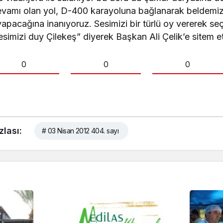
vamı olan yol, D-400 karayoluna bağlanarak beldemi
apacağına inanıyoruz. Sesimizi bir türlü oy vererek seç
simizi duy Çilekeş” diyerek Başkan Ali Çelik’e sitem ett
0
0
0
zlası:
# 03 Nisan 2012 404. sayı