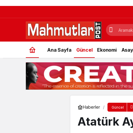
Ana Sayfa
Güncel
Ekonomi
Asay
Haberler
Güncel
Atatürk A