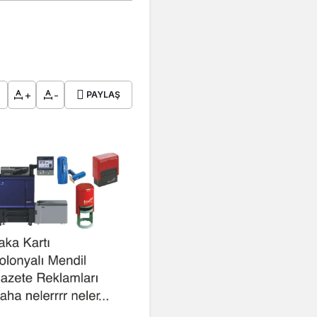
+
-
PAYLAŞ