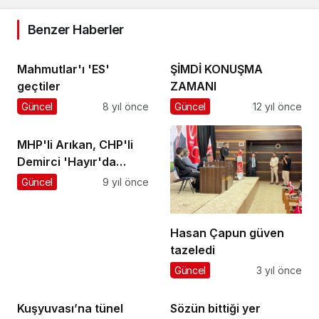
Benzer Haberler
Mahmutlar'ı 'ES'
ŞİMDİ KONUŞMA
geçtiler
ZAMANI
Güncel
8 yıl önce
Güncel
12 yıl önce
MHP'li Arıkan, CHP'li
Demirci 'Hayır'da
birleşti
Güncel
9 yıl önce
Hasan Çapun güven
tazeledi
Güncel
3 yıl önce
Kuşyuvası’na tünel
Sözün bittiği yer