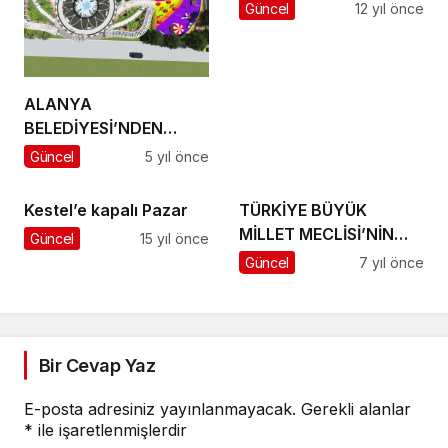
Güncel
12 yıl önce
ALANYA
BELEDİYESİ’NDEN
SARAY MAHALLESİNE
Güncel
5 yıl önce
YENİ PARK
Kestel’e kapalı Pazar
TÜRKİYE BÜYÜK
MİLLET MECLİSİ’NİN
Güncel
15 yıl önce
KURULUŞUNUN 99. YILI
Güncel
7 yıl önce
Bir Cevap Yaz
E-posta adresiniz yayınlanmayacak.
Gerekli alanlar
*
ile işaretlenmişlerdir