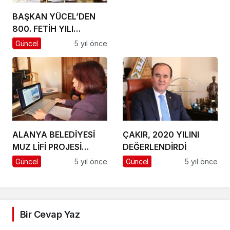
BAŞKAN YÜCEL’DEN
800. FETİH YILI
HEYECANINA DAVET
Güncel
5 yıl önce
ALANYA BELEDİYESİ
ÇAKIR, 2020 YILINI
MUZ LİFİ PROJESİ
DEĞERLENDİRDİ
AKADEMİSYENLERİN
Güncel
5 yıl önce
Güncel
5 yıl önce
İLGİ ODAĞI OLMAYA
DEVAM EDİYOR
Bir Cevap Yaz