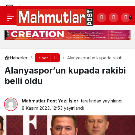
ALANYASPOR 75.YILINI KUTLUYOR
0
Yorum Yap
Paylaş
Haberler
Alanyaspor’un kupada rakibi
Spor
belli oldu
Alanyaspor’un kupada rakibi
belli oldu
Mahmutlar Post Yazı İşleri
tarafından yayınlandı
8 Kasım 2023, 12:53
yayınlandı