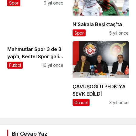
Spor
9 yıl önce
N’Sakala Beşiktaş’ta
Spor
5 yıl önce
Mahmutlar Spor 3 de 3
yaptı, Kestel Spor galip
2-0
Futbol
16 yıl önce
ÇAVUŞOĞLU PFDK’YA
SEVK EDİLDİ
Güncel
3 yıl önce
Bir Cevap Yaz