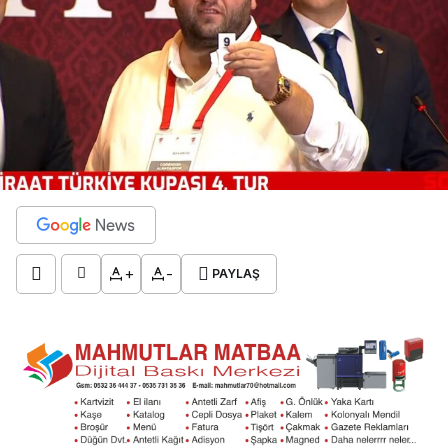
+
-
PAYLAŞ