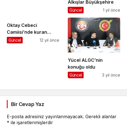
Alkışlar Büyükşehire
Güncel
1 yıl önce
Oktay Cebeci
Camiisi’nde kuran
kursları
Güncel
12 yıl önce
Yücel ALGC’nin
konuğu oldu
Güncel
3 yıl önce
Bir Cevap Yaz
E-posta adresiniz yayınlanmayacak.
Gerekli alanlar
*
ile işaretlenmişlerdir