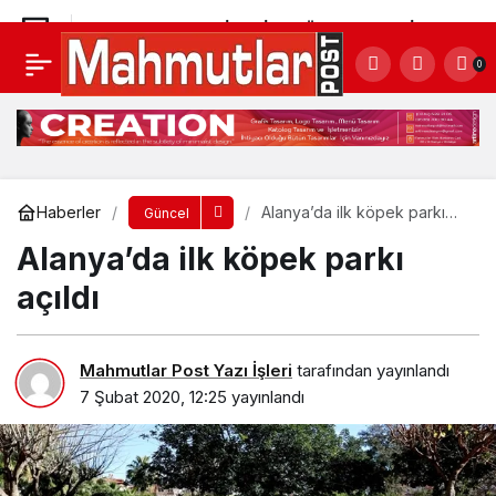
ALANYA BELEDİYESİ 4. GÜNEŞ ENERJİ
0
SANTRALİ ÜRETİME BAŞLADI
Yorum Yap
Paylaş
Haberler
Alanya’da ilk köpek parkı
Güncel
açıldı
Alanya’da ilk köpek parkı
açıldı
Mahmutlar Post Yazı İşleri
tarafından yayınlandı
7 Şubat 2020, 12:25
yayınlandı