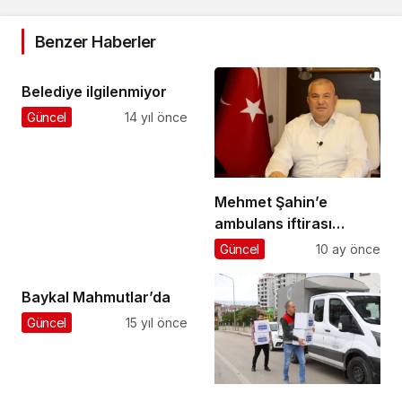
Benzer Haberler
Belediye ilgilenmiyor
Güncel
14 yıl önce
Mehmet Şahin’e
ambulans iftirası
İNCEKUM’dan dönd
Güncel
10 ay önce
Baykal Mahmutlar’da
Güncel
15 yıl önce