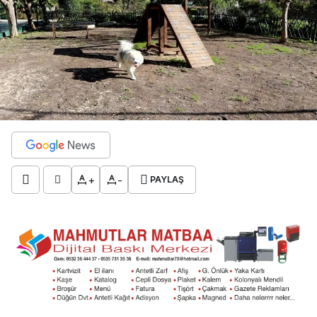
+
-
PAYLAŞ