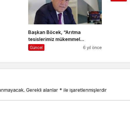
Başkan Böcek, “Arıtma
tesislerimiz mükemmel
çalışıyor”
Güncel
6 yıl önce
lanmayacak.
Gerekli alanlar
*
ile işaretlenmişlerdir