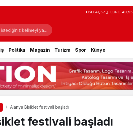
USD
41,57
EURO
48,55
iş
Politika
Magazin
Turizm
Spor
Künye
Alanya Bisiklet festivali başladı
iklet festivali başladı