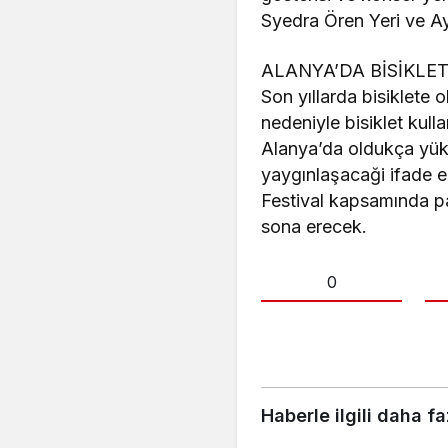
Syedra Ören Yeri ve Ay
ALANYA’DA BİSİKLE
Son yıllarda bisiklete o
nedeniyle bisiklet kull
Alanya’da oldukça yükse
yaygınlaşacaği ifade ed
Festival kapsamında pa
sona erecek.
0
Haberle ilgili daha fa