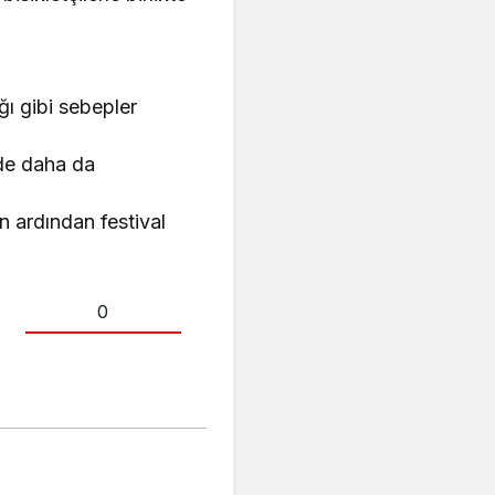
ığı gibi sebepler
nde daha da
n ardından festival
0