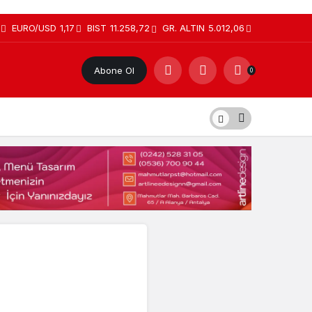
EURO/USD
1,17
BIST
11.258,72
GR. ALTIN
5.012,06
Abone Ol
0