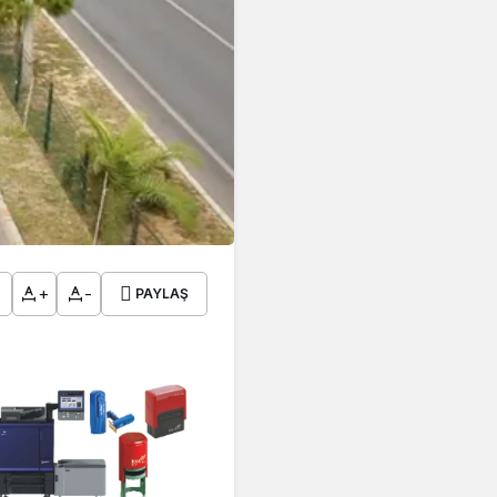
+
-
PAYLAŞ