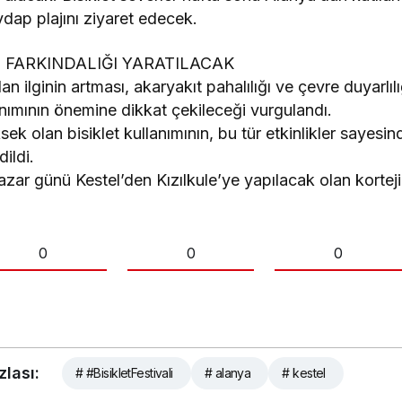
dap plajını ziyaret edecek.
T FARKINDALIĞI YARATILACAK
lan ilginin artması, akaryakıt pahalılığı ve çevre duyarlıl
anımının önemine dikkat çekileceği vurgulandı.
k olan bisiklet kullanımının, bu tür etkinlikler sayesi
ildi.
zar günü Kestel’den Kızılkule’ye yapılacak olan korteji
0
0
0
zlası:
# #BisikletFestivali
# alanya
# kestel