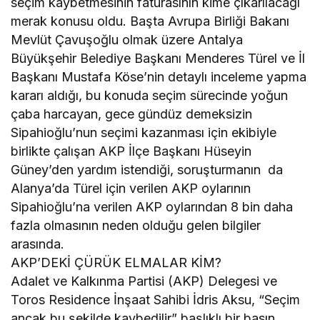
seçim kaybetmesinin faturasının kime çıkarılacağı
merak konusu oldu. Başta Avrupa Birliği Bakanı
Mevlüt Çavuşoğlu olmak üzere Antalya
Büyükşehir Belediye Başkanı Menderes Türel ve İl
Başkanı Mustafa Köse’nin detaylı inceleme yapma
kararı aldığı, bu konuda seçim sürecinde yoğun
çaba harcayan, gece gündüz demeksizin
Sipahioğlu’nun seçimi kazanması için ekibiyle
birlikte çalışan AKP İlçe Başkanı Hüseyin
Güney’den yardım istendiği, soruşturmanın da
Alanya’da Türel için verilen AKP oylarının
Sipahioğlu’na verilen AKP oylarından 8 bin daha
fazla olmasının neden olduğu gelen bilgiler
arasında.
AKP’DEKİ ÇÜRÜK ELMALAR KİM?
Adalet ve Kalkınma Partisi (AKP) Delegesi ve
Toros Residence İnşaat Sahibi İdris Aksu, “Seçim
ancak bu şekilde kaybedilir” başlıklı bir basın