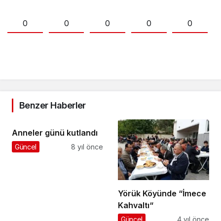
0
0
0
0
0
Benzer Haberler
Anneler günü kutlandı
Güncel
8 yıl önce
Yörük Köyünde “İmece
Kahvaltı“
Güncel
4 yıl önce