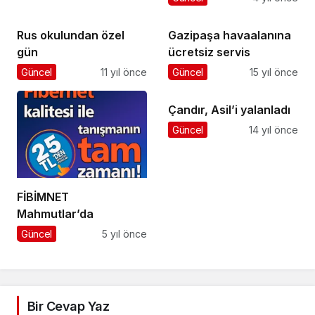
Rus okulundan özel
Gazipaşa havaalanına
gün
ücretsiz servis
Güncel
11 yıl önce
Güncel
15 yıl önce
Çandır, Asil’i yalanladı
Güncel
14 yıl önce
FİBİMNET
Mahmutlar’da
Güncel
5 yıl önce
Bir Cevap Yaz