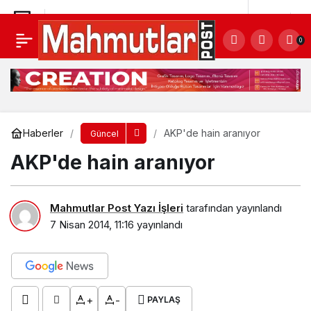
AKP'de hain aranıyor
Yorum Yap
0
Haberler
AKP'de hain aranıyor
Güncel
AKP'de hain aranıyor
Mahmutlar Post Yazı İşleri
tarafından yayınlandı
7 Nisan 2014, 11:16
yayınlandı
+
-
PAYLAŞ