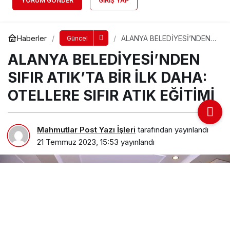
YORUM GÖNDER
GIRIŞ YAP
Haberler
ALANYA BELEDİYESİ’NDEN
Güncel
SIFIR ATIK’TA BİR İLK DAHA:
ALANYA BELEDİYESİ’NDEN
OTELLERE SIFIR ATIK
EĞİTİMİ
SIFIR ATIK’TA BİR İLK DAHA:
OTELLERE SIFIR ATIK EĞİTİMİ
Mahmutlar Post Yazı İşleri
tarafından yayınlandı
21 Temmuz 2023, 15:53
yayınlandı