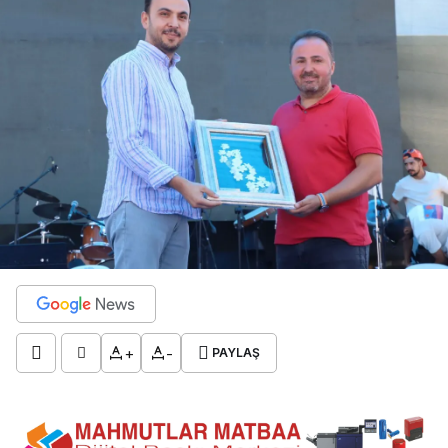
+
-
PAYLAŞ