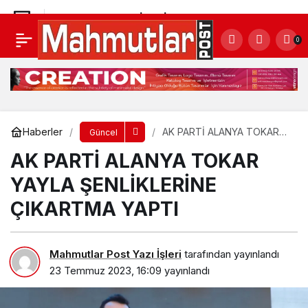
ALANYA BELEDİYESİ’NDEN SIFIR ATIK’TA BİR
0
İLK DAHA: OTELLERE SIFIR ATIK EĞİTİMİ
Yorum Yap
Paylaş
Haberler
AK PARTİ ALANYA TOKAR
Güncel
YAYLA ŞENLİKLERİNE
AK PARTİ ALANYA TOKAR
ÇIKARTMA YAPTI
YAYLA ŞENLİKLERİNE
ÇIKARTMA YAPTI
Mahmutlar Post Yazı İşleri
tarafından yayınlandı
23 Temmuz 2023, 16:09
yayınlandı