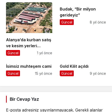
Budak, “Bir milyon
gerideyiz”
Güncel
8 yıl önce
Alanya’da kurban satış
ve kesim yerleri
belirlendi
Güncel
1 yıl önce
İsimsiz muhteşem cami
Gold Kilit açıldı
Güncel
15 yıl önce
Güncel
9 yıl önce
Bir Cevap Yaz
E-posta adresiniz yayınlanmayacak.
Gerekli alanlar