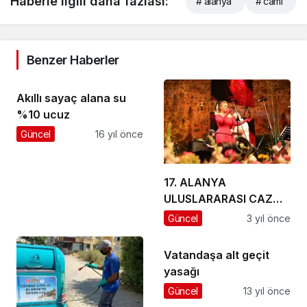
Haberle ilgili daha fazlası:
# alanya
# cami
Benzer Haberler
Akıllı sayaç alana su
%10 ucuz
Güncel
16 yıl önce
17. ALANYA
ULUSLARARASI CAZ
FESTİVALİ MUHTEŞEM
Güncel
3 yıl önce
PERFORMANSLARLA
BAŞLADI
Vatandaşa alt geçit
yasağı
Güncel
13 yıl önce