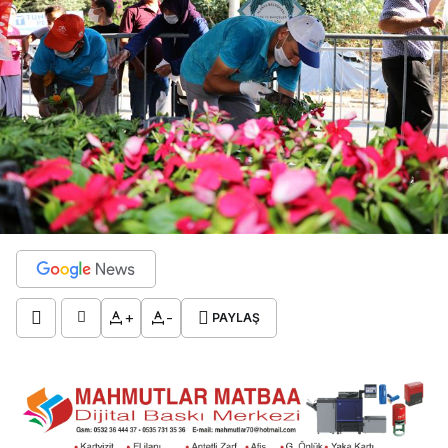
+
-
PAYLAŞ