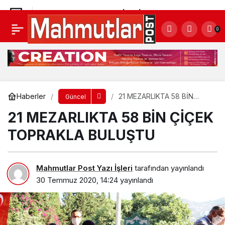
21 MEZARLIKTA 58 BİN ÇİÇEK TOPRAKLA
0
BULUŞTU
Yorum Yap
Haberler
21 MEZARLIKTA 58 BİN
Güncel
ÇİÇEK TOPRAKLA BULUŞTU
21 MEZARLIKTA 58 BİN ÇİÇEK
TOPRAKLA BULUŞTU
Mahmutlar Post Yazı İşleri
tarafından yayınlandı
30 Temmuz 2020, 14:24
yayınlandı