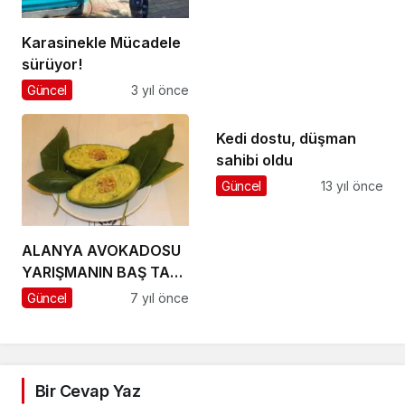
Karasinekle Mücadele
sürüyor!
Güncel
3 yıl önce
Kedi dostu, düşman
sahibi oldu
Güncel
13 yıl önce
ALANYA AVOKADOSU
YARIŞMANIN BAŞ TACI
OLDU
Güncel
7 yıl önce
Bir Cevap Yaz