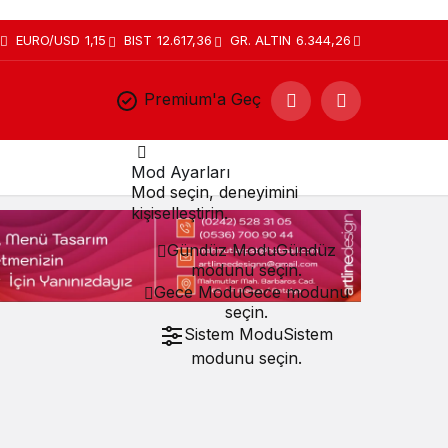
EURO/USD
1,15
BIST
12.617,36
GR. ALTIN
6.344,26
Premium'a Geç
Mod Ayarları
Mod seçin, deneyimini
kişiselleştirin.
Gündüz Modu
Gündüz
modunu seçin.
Gece Modu
Gece modunu
seçin.
Sistem Modu
Sistem
modunu seçin.