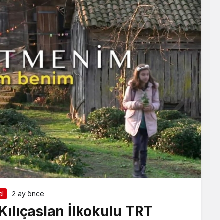
el
2 ay önce
Kılıçaslan İlkokulu TRT