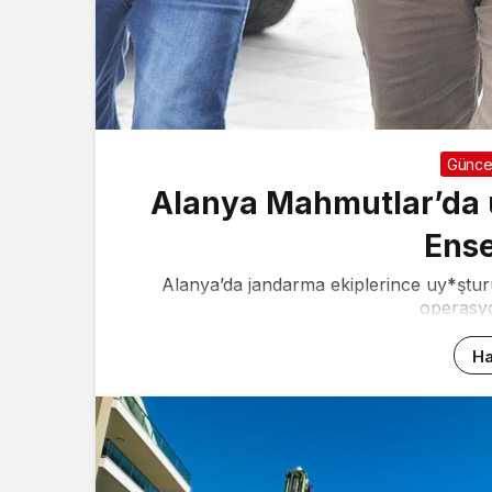
Günce
Alanya Mahmutlar’da u
Ense
Alanya’da jandarma ekiplerince uy*şturu
operasyo
Ha