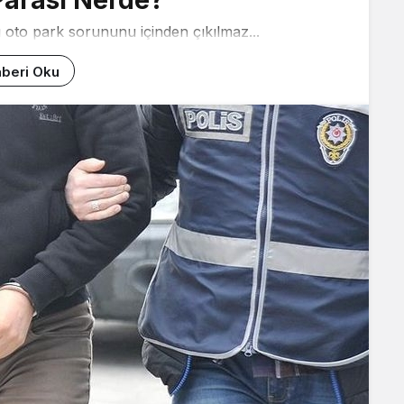
 oto park sorununu içinden çıkılmaz...
beri Oku