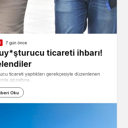
l
7 gün önce
y*şturucu ticareti ihbarı!
lendiler
cu ticareti yaptıkları gerekçesiyle düzenlenen
nla gözaltına...
beri Oku