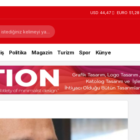
USD
44,47
EURO
51,28
iş
Politika
Magazin
Turizm
Spor
Künye