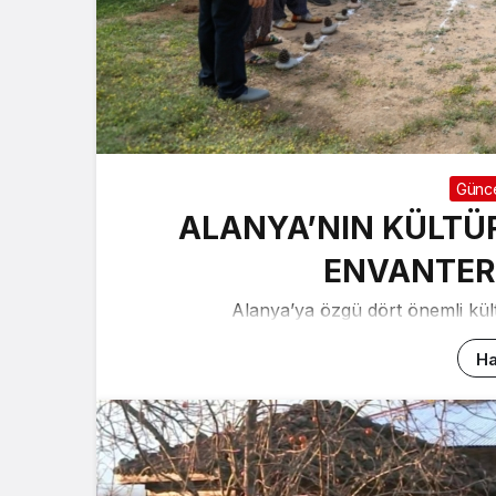
Günc
ALANYA’NIN KÜLTÜR
ENVANTERE
Alanya’ya özgü dört önemli kült
Ha