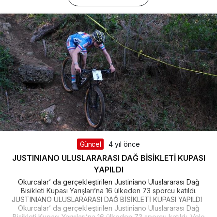
Güncel
4 yıl önce
JUSTINIANO ULUSLARARASI DAĞ BİSİKLETİ KUPASI
YAPILDI
Okurcalar’ da gerçekleştirilen Justiniano Uluslararası Dağ
Bisikleti Kupası Yarışları’na 16 ülkeden 73 sporcu katıldı.
JUSTINIANO ULUSLARARASI DAĞ BİSİKLETİ KUPASI YAPILDI
Okurcalar’ da gerçekleştirilen Justiniano Uluslararası Dağ
Bisikleti Kupası Yarışları’na 16 ülkeden 73 sporcu katıldı. Velo