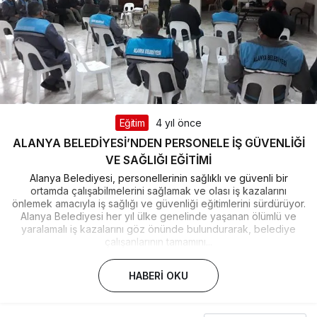
Eğitim
4 yıl önce
ALANYA BELEDİYESİ’NDEN PERSONELE İŞ GÜVENLİĞİ
VE SAĞLIĞI EĞİTİMİ
Alanya Belediyesi, personellerinin sağlıklı ve güvenli bir
ortamda çalışabilmelerini sağlamak ve olası iş kazalarını
önlemek amacıyla iş sağlığı ve güvenliği eğitimlerini sürdürüyor.
Alanya Belediyesi her yıl ülke genelinde yaşanan ölümlü ve
yaralamalı iş kazalarını göz önünde bulundurarak, belediye
çalışanlarının tamamını...
HABERI OKU