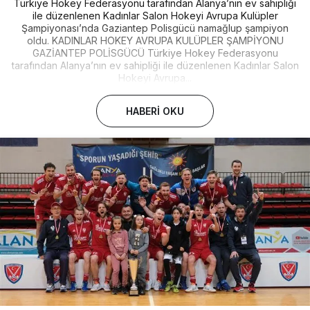
Türkiye Hokey Federasyonu tarafından Alanya’nın ev sahipliği
ile düzenlenen Kadınlar Salon Hokeyi Avrupa Kulüpler
Şampiyonası’nda Gaziantep Polisgücü namağlup şampiyon
oldu. KADINLAR HOKEY AVRUPA KULÜPLER ŞAMPİYONU
GAZİANTEP POLİSGÜCÜ Türkiye Hokey Federasyonu
tarafından Alanya’nın ev sahipliği ile düzenlenen Kadınlar Salon
Hokeyi Avrupa...
HABERI OKU