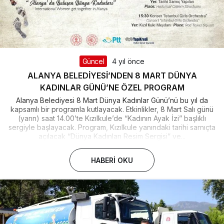
Güncel
4 yıl önce
ALANYA BELEDİYESİ’NDEN 8 MART DÜNYA
KADINLAR GÜNÜ’NE ÖZEL PROGRAM
Alanya Belediyesi 8 Mart Dünya Kadınlar Günü’nü bu yıl da
kapsamlı bir programla kutlayacak. Etkinlikler, 8 Mart Salı günü
(yarın) saat 14.00’te Kızılkule’de “Kadının Ayak İzi” başlıklı
sergiyle başlayacak. Program, Kızılkule yanındaki tarihi sarnıçta
açılacak “Dünya Kadınları Resim Sergisi” ve...
HABERI OKU