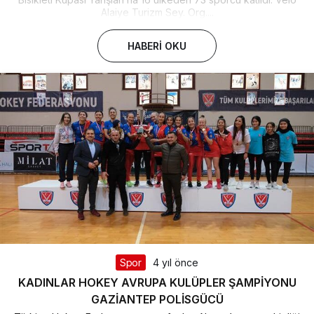
Alaiye Turizm Sey. Org....
HABERI OKU
Spor
4 yıl önce
KADINLAR HOKEY AVRUPA KULÜPLER ŞAMPİYONU
GAZİANTEP POLİSGÜCÜ