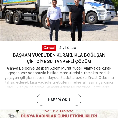
Güncel
4 yıl önce
BAŞKAN YÜCEL’DEN KURAKLIKLA BOĞUŞAN
ÇİFTÇİYE SU TANKERLİ ÇÖZÜM
Alanya Belediye Başkanı Adem Murat Yücel, Alanya’da kurak
geçen yaz sezonuyla birlikte mahsullerini sulamakta zorluk
yaşayan çiftçilerin sesini duydu. 2 adet arazözü Ziraat Odası’na
tahsis ederek kısa vadede üreticilerin nefes almasına yardımcı
oldu. Alanya Belediye Başkanı Adem Murat Yücel, çiftçilerin...
HABERI OKU