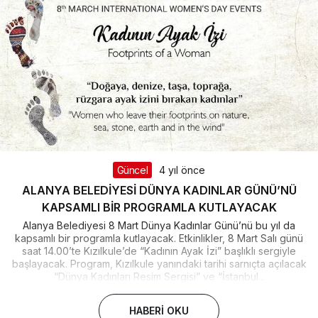
Güncel
4 yıl önce
ALANYA BELEDİYESİ DÜNYA KADINLAR GÜNÜ’NÜ
KAPSAMLI BİR PROGRAMLA KUTLAYACAK
Alanya Belediyesi 8 Mart Dünya Kadınlar Günü’nü bu yıl da
kapsamlı bir programla kutlayacak. Etkinlikler, 8 Mart Salı günü
saat 14.00’te Kızılkule’de “Kadının Ayak İzi” başlıklı sergiyle
başlayacak. Program, Kızılkule yanındaki tarihi sarnıçta açılacak
“Dünya Kadınları Resim Sergisi” ve “İstanbul...
HABERI OKU