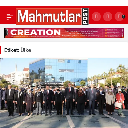
0
Etiket:
Ülke