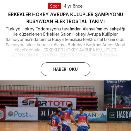
Spor
4 yıl önce
ERKEKLER HOKEY AVRUPA KULÜPLER ŞAMPİYONU
RUSYA’DAN ELEKTROSTAL TAKIMI
Türkiye Hokey Federasyonu tarafından Alanya’nın ev sahipliği
ile düzenlenen Erkekler Salon Hokeyi Avrupa Kulüpler
Şampiyonası’nda birinci Rusya temsilcisi Elektrostal takımı oldu.
Şampiyon takım kupasını Alanya Belediye Başkanı Adem Murat
Yücel’den aldı. ERKEKLER HOKEY AVRUPA KULÜPLER
ŞAMPİYONU RUSYA’DAN ELEKTROSTAL TAKIMI Türkiye...
HABERI OKU