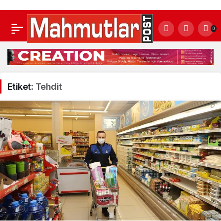
0
Etiket:
Tehdit