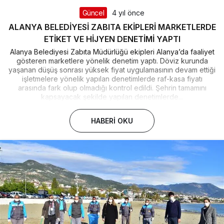
Güncel
4 yıl önce
ALANYA BELEDİYESİ ZABITA EKİPLERİ MARKETLERDE
ETİKET VE HİJYEN DENETİMİ YAPTI
Alanya Belediyesi Zabıta Müdürlüğü ekipleri Alanya’da faaliyet
gösteren marketlere yönelik denetim yaptı. Döviz kurunda
yaşanan düşüş sonrası yüksek fiyat uygulamasının devam ettiği
işletmelere yönelik yapılan denetimlerde raf-kasa fiyatı
arasında fark olup olmadığı kontrol edildi. Şehrin tamamını
kapsayacak şekilde yapılan denetimlerde...
HABERI OKU