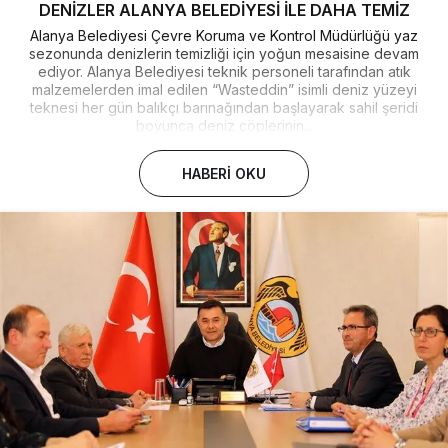
DENİZLER ALANYA BELEDİYESİ İLE DAHA TEMİZ
Alanya Belediyesi Çevre Koruma ve Kontrol Müdürlüğü yaz
sezonunda denizlerin temizliği için yoğun mesaisine devam
ediyor. Alanya Belediyesi teknik personeli tarafından atık
malzemelerden imal edilen “Wasteddin” isimli deniz yüzeyi
teknesi her gün balıkçı barınağından başlayarak sahil şeridi
boyunca deniz çöplerinin...
HABERI OKU