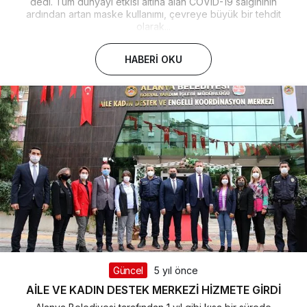
dedi. Tüm dünyayı etkisi altına alan COVID-19 salgınının
ardından artan maske kullanımı, çevreye büyük bir tehdit
olarak...
HABERI OKU
Güncel
5 yıl önce
AİLE VE KADIN DESTEK MERKEZİ HİZMETE GİRDİ