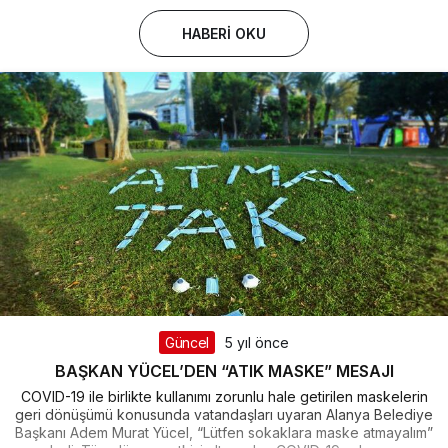
HABERI OKU
Güncel
5 yıl önce
BAŞKAN YÜCEL’DEN “ATIK MASKE” MESAJI
COVID-19 ile birlikte kullanımı zorunlu hale getirilen maskelerin
geri dönüşümü konusunda vatandaşları uyaran Alanya Belediye
Başkanı Adem Murat Yücel, “Lütfen sokaklara maske atmayalım”