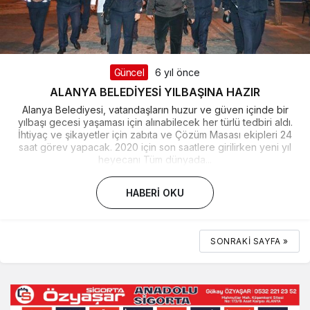
Güncel
6 yıl önce
ALANYA BELEDİYESİ YILBAŞINA HAZIR
Alanya Belediyesi, vatandaşların huzur ve güven içinde bir
yılbaşı gecesi yaşaması için alınabilecek her türlü tedbiri aldı.
İhtiyaç ve şikayetler için zabıta ve Çözüm Masası ekipleri 24
saat görev yapacak. 2020 için son saatlere girilirken yeni yıl
heyecanı Tüm dünyada...
HABERI OKU
SONRAKI SAYFA »