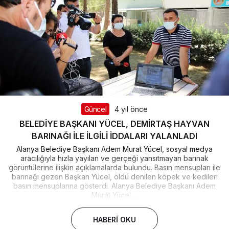
Güncel
4 yıl önce
BELEDİYE BAŞKANI YÜCEL, DEMİRTAŞ HAYVAN
BARINAĞI İLE İLGİLİ İDDALARI YALANLADI
Alanya Belediye Başkanı Adem Murat Yücel, sosyal medya
aracılığıyla hızla yayılan ve gerçeği yansıtmayan barınak
görüntülerine ilişkin açıklamalarda bulundu. Basın mensupları ile
barınağı gezen Başkan Yücel, öldü denilen köpek ve kedileri
basın mensuplarına gösterdi. Alanya Belediye Başkanı Adem
Murat Yücel,...
HABERI OKU