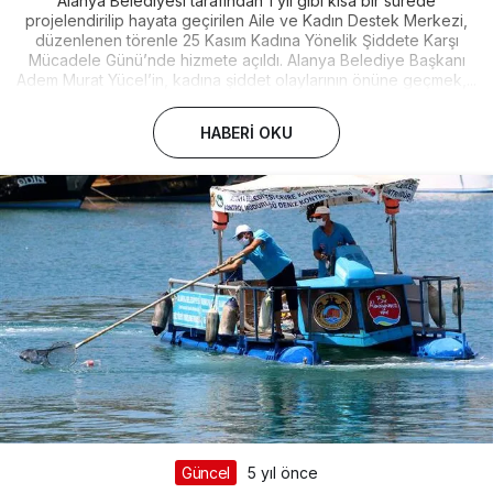
Alanya Belediyesi tarafından 1 yıl gibi kısa bir sürede
projelendirilip hayata geçirilen Aile ve Kadın Destek Merkezi,
düzenlenen törenle 25 Kasım Kadına Yönelik Şiddete Karşı
Mücadele Günü’nde hizmete açıldı. Alanya Belediye Başkanı
Adem Murat Yücel’in, kadına şiddet olaylarının önüne geçmek,...
HABERI OKU
Güncel
5 yıl önce