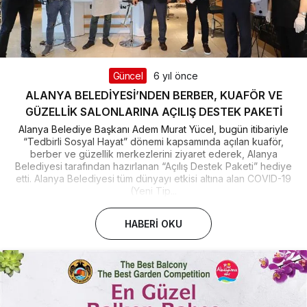
Güncel
6 yıl önce
ALANYA BELEDİYESİ’NDEN BERBER, KUAFÖR VE
GÜZELLİK SALONLARINA AÇILIŞ DESTEK PAKETİ
Alanya Belediye Başkanı Adem Murat Yücel, bugün itibariyle
“Tedbirli Sosyal Hayat” dönemi kapsamında açılan kuaför,
berber ve güzellik merkezlerini ziyaret ederek, Alanya
Belediyesi tarafından hazırlanan “Açılış Destek Paketi” hediye
etti. Alanya Belediyesi tüm dünyayı etkisi altına alan COVID-19
(Yeni Tip...
HABERI OKU