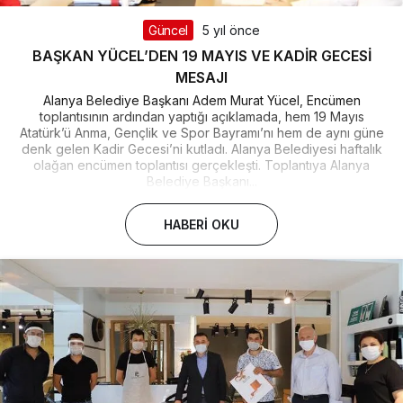
Güncel
5 yıl önce
BAŞKAN YÜCEL’DEN 19 MAYIS VE KADİR GECESİ
MESAJI
Alanya Belediye Başkanı Adem Murat Yücel, Encümen
toplantısının ardından yaptığı açıklamada, hem 19 Mayıs
Atatürk’ü Anma, Gençlik ve Spor Bayramı’nı hem de aynı güne
denk gelen Kadir Gecesi’ni kutladı. Alanya Belediyesi haftalık
olağan encümen toplantısı gerçekleşti. Toplantıya Alanya
Belediye Başkanı...
HABERI OKU