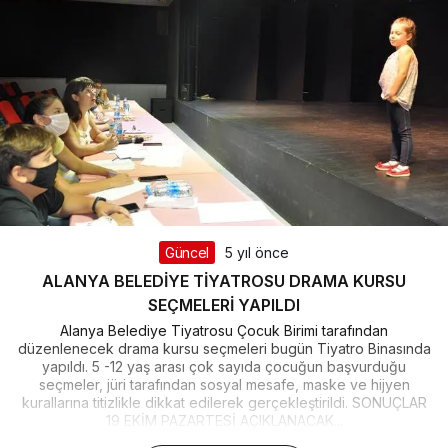
Güncel
5 yıl önce
ALANYA BELEDİYE TİYATROSU DRAMA KURSU
SEÇMELERİ YAPILDI
Alanya Belediye Tiyatrosu Çocuk Birimi tarafından
düzenlenecek drama kursu seçmeleri bugün Tiyatro Binasında
yapıldı. 5 -12 yaş arası çok sayıda çocuğun başvurduğu
seçmeler, jüri tarafından sosyal mesafe, maske ve hijyen
kurallarına titizlikle dikkat edilerek gerçekleştirildi. SONUÇLAR
19 EKİM PAZARTESİ AÇIKLANACAK...