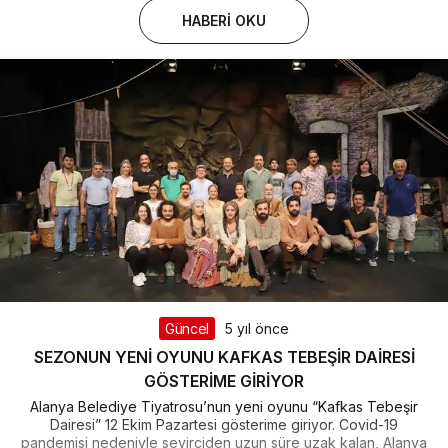
HABERI OKU
Güncel
5 yıl önce
SEZONUN YENİ OYUNU KAFKAS TEBEŞİR DAİRESİ
GÖSTERİME GİRİYOR
Alanya Belediye Tiyatrosu’nun yeni oyunu “Kafkas Tebeşir
Dairesi” 12 Ekim Pazartesi gösterime giriyor. Covid-19
pandemisi nedeniyle seyirciden uzun süre uzak kalan, Alanya