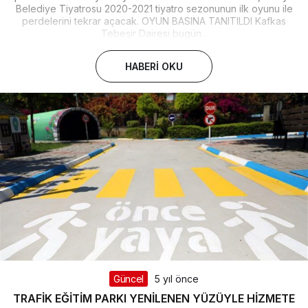
Belediye Tiyatrosu 2020-2021 tiyatro sezonunun ilk oyunu ile
perdelerini tekrar açacak. OYUN BASINA TANITILDI Kafkas
Tebeşir Dairesi bugün...
HABERI OKU
Güncel
5 yıl önce
TRAFİK EĞİTİM PARKI YENİLENEN YÜZÜYLE HİZMETE