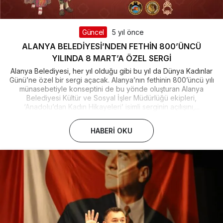
Güncel
5 yıl önce
ALANYA BELEDİYESİ’NDEN FETHİN 800’ÜNCÜ
YILINDA 8 MART’A ÖZEL SERGİ
Alanya Belediyesi, her yıl olduğu gibi bu yıl da Dünya Kadınlar
Günü’ne özel bir sergi açacak. Alanya’nın fethinin 800’üncü yılı
münasebetiyle konseptini de bu yönde oluşturan Alanya
Belediyesi Kültür ve Sosyal İşler Müdürlüğü ekipleri,
‘Anadolu’dan Kadın Hikayeleri’ isimli serginin açılışını,...
HABERI OKU