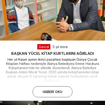
Güncel
5 yıl önce
BAŞKAN YÜCEL KİTAP KURTLARINI AĞIRLADI
Her yıl Kasım ayının ikinci pazartesi başlayan Dünya Çocuk
Kitapları Haftası nedeniyle Alanya Belediyesi Emine Hacıkura
Kütüphanesi’nde bir etkinlik düzenlendi. Alanya Belediye
Başkanı Adem Murat Yücel, 2020 yılında kütüphaneden kitap
alarak okuyan 6 öğrenciyi tebrik ederek hediyelerini verdi.
İlkokul ve...
HABERI OKU