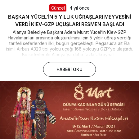
Güncel
4 yıl önce
BAŞKAN YÜCEL’İN 5 YILLIK UĞRAŞLARI MEYVESİNİ
VERDİ KIEV-GZP UÇUŞLARI RESMEN BAŞLADI
Alanya Belediye Başkanı Adem Murat Yücel’in Kiev-GZP
Havalimanları arasında oluşturulması için 5 yıldır uğraş verdiği
tarifeli seferlerden ilki, bugün gerçekleşti. Pegasus’a ait Ela
isimli Airbus A320 tipi yolcu uçağı 168 yolcuyu GZP’ye ulaştırdı.
Bu seferler ile Alanya’ya daha fazla Ukraynalı...
HABERI OKU