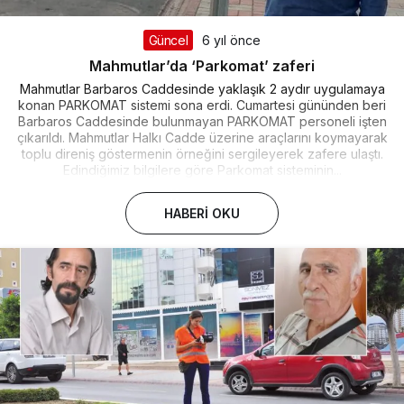
Güncel
6 yıl önce
Mahmutlar’da ‘Parkomat’ zaferi
Mahmutlar Barbaros Caddesinde yaklaşık 2 aydır uygulamaya
konan PARKOMAT sistemi sona erdi. Cumartesi gününden beri
Barbaros Caddesinde bulunmayan PARKOMAT personeli işten
çıkarıldı. Mahmutlar Halkı Cadde üzerine araçlarını koymayarak
toplu direniş göstermenin örneğini sergileyerek zafere ulaştı.
Edindiğimiz bilgilere göre Parkomat sisteminin...
HABERI OKU