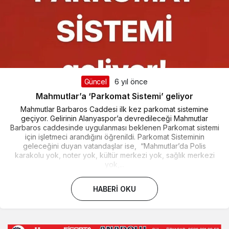
Güncel
6 yıl önce
Mahmutlar’a ‘Parkomat Sistemi’ geliyor
Mahmutlar Barbaros Caddesi ilk kez parkomat sistemine
geçiyor. Gelirinin Alanyaspor’a devredileceği Mahmutlar
Barbaros caddesinde uygulanması beklenen Parkomat sistemi
için işletmeci arandığını öğrenildi. Parkomat Sisteminin
geleceğini duyan vatandaşlar ise, “Mahmutlar’da Polis
karakolu yok, noter yok, kültür merkezi yok, sağlık merkezi
yok,...
HABERI OKU