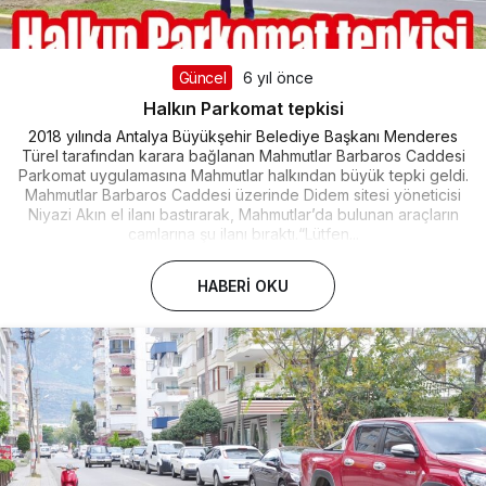
Güncel
6 yıl önce
Halkın Parkomat tepkisi
2018 yılında Antalya Büyükşehir Belediye Başkanı Menderes
Türel tarafından karara bağlanan Mahmutlar Barbaros Caddesi
Parkomat uygulamasına Mahmutlar halkından büyük tepki geldi.
Mahmutlar Barbaros Caddesi üzerinde Didem sitesi yöneticisi
Niyazi Akın el ilanı bastırarak, Mahmutlar’da bulunan araçların
camlarına şu ilanı bıraktı.“Lütfen...
HABERI OKU