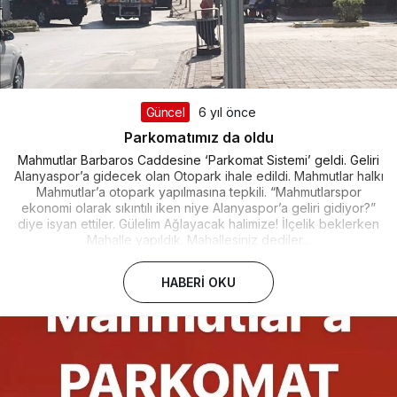
Güncel
6 yıl önce
Parkomatımız da oldu
Mahmutlar Barbaros Caddesine ‘Parkomat Sistemi’ geldi. Geliri
Alanyaspor’a gidecek olan Otopark ihale edildi. Mahmutlar halkı
Mahmutlar’a otopark yapılmasına tepkili. “Mahmutlarspor
ekonomi olarak sıkıntılı iken niye Alanyaspor’a geliri gidiyor?”
diye isyan ettiler. Gülelim Ağlayacak halimize! İlçelik beklerken
Mahalle yapıldık. Mahallesiniz dediler...
HABERI OKU