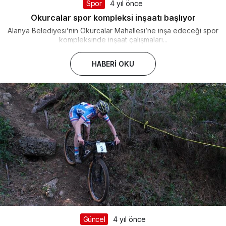
Spor
4 yıl önce
Okurcalar spor kompleksi inşaatı başlıyor
Alanya Belediyesi’nin Okurcalar Mahallesi’ne inşa edeceği spor
kompleksinde inşaat çalışmaları...
HABERI OKU
Güncel
4 yıl önce