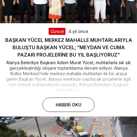
Güncel
4 yıl önce
BAŞKAN YÜCEL MERKEZ MAHALLE MUHTARLARIYLA
BULUŞTU BAŞKAN YÜCEL; “MEYDAN VE CUMA
PAZARI PROJELERİNE BU YIL BAŞLIYORUZ”
Alanya Belediye Başkanı Adem Murat Yücel, muhtarlarla sık sık
gerçekleştirdiği istişare toplantılarına devam ediyor. Alanya
Kültür Merkezi’nde merkez mahalle muhtarları ile bir araya
gelen Başkan Yücel, Alanya merkeze yapılacak projelerle ilgili
çok önemli açıklamalarda bulundu. Alanya Belediye Başkanı
Adem Murat...
HABERI OKU