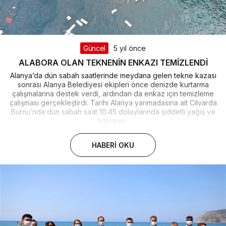
Güncel
5 yıl önce
ALABORA OLAN TEKNENİN ENKAZI TEMİZLENDİ
Alanya’da dün sabah saatlerinde meydana gelen tekne kazası
sonrası Alanya Belediyesi ekipleri önce denizde kurtarma
çalışmalarına destek verdi, ardından da enkaz için temizleme
çalışması gerçekleştirdi. Tarihi Alanya yarımadasına ait Cilvarda
Burnu’nda dün sabah saat 10.45 dolaylarında şiddetli yağış ve
fırtınanın...
HABERI OKU