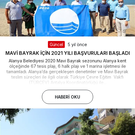
Güncel
5 yıl önce
MAVİ BAYRAK İÇİN 2021 YILI BAŞVURULARI BAŞLADI
Alanya Belediyesi 2020 Mavi Bayrak sezonunu Alanya kent
ölçeğinde 67 tesis plajı, 6 halk plajı ve 1 marina işletmesi ile
tamamladı. Alanya’da gerçekleşen denetimler ve Mavi Bayrak
teslim süreçleri ile ilgili olarak Türkiye Çevre Eğitim Vakfı
(TÜRÇEV) Antalya Koordinatörlüğü ile...
HABERI OKU