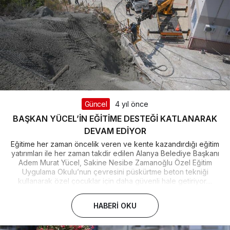
Güncel
4 yıl önce
BAŞKAN YÜCEL’İN EĞİTİME DESTEĞİ KATLANARAK
DEVAM EDİYOR
Eğitime her zaman öncelik veren ve kente kazandırdığı eğitim
yatırımları ile her zaman takdir edilen Alanya Belediye Başkanı
Adem Murat Yücel, Sakine Nesibe Zamanoğlu Özel Eğitim
Uygulama Okulu’nun çevresini püskürtme beton tekniği
kullanarak özel çocuklar için daha güvenli hale getiriyor....
HABERI OKU