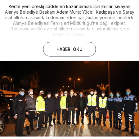
Kente yeni prestij caddeleri kazandırmak için kolları sıvayan
Alanya Belediye Başkanı Adem Murat Yücel, Kadıpaşa ve Saray
mahalleleri arasındaki devam eden çalışmaları yerinde inceledi.
Alanya Belediyesi Fen İşleri Müdürlüğü’ne bağlı ekipler,
Kadıpaşa ve Saray mahalleleri arasında oluşturulacak yeni
prestij caddesi...
HABERI OKU