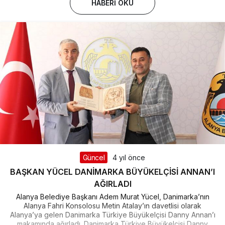
HABERI OKU
Güncel
4 yıl önce
BAŞKAN YÜCEL DANİMARKA BÜYÜKELÇİSİ ANNAN’I
AĞIRLADI
Alanya Belediye Başkanı Adem Murat Yücel, Danimarka’nın
Alanya Fahri Konsolosu Metin Atalay’ın davetlisi olarak
Alanya’ya gelen Danimarka Türkiye Büyükelçisi Danny Annan’ı
makamında ağırladı. Danimarka Türkiye Büyükelçisi Danny