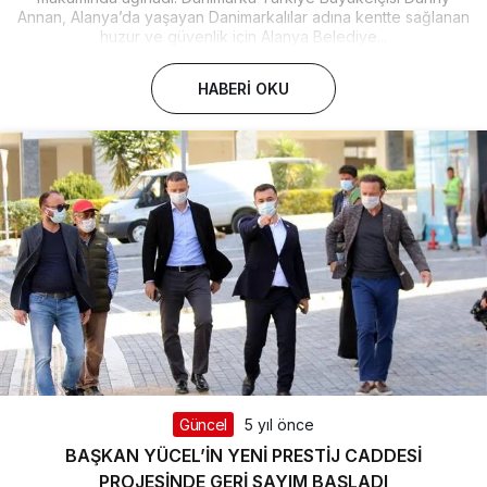
Annan, Alanya’da yaşayan Danimarkalılar adına kentte sağlanan
huzur ve güvenlik için Alanya Belediye...
HABERI OKU
Güncel
5 yıl önce
BAŞKAN YÜCEL’İN YENİ PRESTİJ CADDESİ
PROJESİNDE GERİ SAYIM BAŞLADI