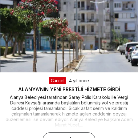
Güncel
4 yıl önce
ALANYA’NIN YENİ PRESTİJİ HİZMETE GİRDİ
Alanya Belediyesi tarafından Saray Polis Karakolu ile Vergi
Dairesi Kavşağı arasında başlatılan bölünmüş yol ve prestij
caddesi projesi tamamlandı. Sıcak asfalt serim ve kaldırım
çalışmaları tamamlanarak hizmete açılan caddenin peyzaj
düzenlemesi ise devam ediyor. Alanya Belediye Başkanı Adem
Murat Yücel,...