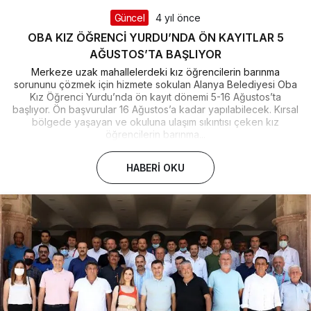
Güncel
4 yıl önce
OBA KIZ ÖĞRENCİ YURDU’NDA ÖN KAYITLAR 5
AĞUSTOS’TA BAŞLIYOR
Merkeze uzak mahallelerdeki kız öğrencilerin barınma
sorununu çözmek için hizmete sokulan Alanya Belediyesi Oba
Kız Öğrenci Yurdu’nda ön kayıt dönemi 5-16 Ağustos’ta
başlıyor. Ön başvurular 16 Ağustos’a kadar yapılabilecek. Kırsal
bölgede yaşayan ve okuluna ulaşım sıkıntısı çeken kız
öğrencilerin barınma...
HABERI OKU