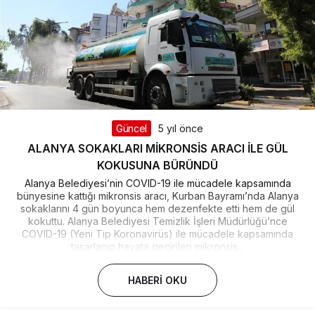
Güncel
5 yıl önce
ALANYA SOKAKLARI MİKRONSİS ARACI İLE GÜL
KOKUSUNA BÜRÜNDÜ
Alanya Belediyesi’nin COVID-19 ile mücadele kapsamında
bünyesine kattığı mikronsis aracı, Kurban Bayramı’nda Alanya
sokaklarını 4 gün boyunca hem dezenfekte etti hem de gül
kokuttu. Alanya Belediyesi Temizlik İşleri Müdürlüğü’nce
COVID-19 (Yeni Tip Koronavirüs) ile mücadele kapsamında
tasarlanıp hayata geçirilen mikronsis...
HABERI OKU