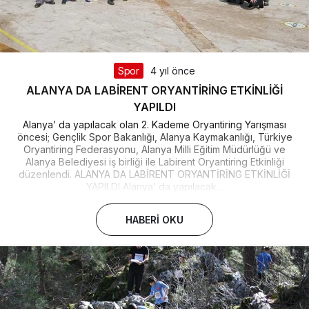
Spor
4 yıl önce
ALANYA DA LABİRENT ORYANTİRİNG ETKİNLİĞİ
YAPILDI
Alanya’ da yapılacak olan 2. Kademe Oryantiring Yarışması
öncesi; Gençlik Spor Bakanlığı, Alanya Kaymakanlığı, Türkiye
Oryantiring Federasyonu, Alanya Milli Eğitim Müdürlüğü ve
Alanya Belediyesi iş birliği ile Labirent Oryantiring Etkinliği
düzenlendi. ALANYA DA LABİRENT ORYANTİRİNG ETKİNLİĞİ
YAPILDI Alanya’ da yapılacak...
HABERI OKU