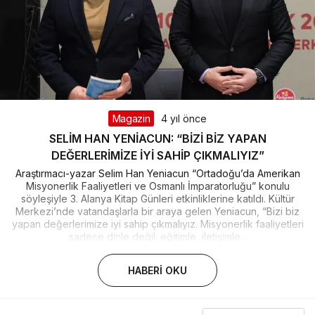
Magazin
4 yıl önce
SELİM HAN YENİACUN: “BİZİ BİZ YAPAN
DEĞERLERİMİZE İYİ SAHİP ÇIKMALIYIZ”
Araştırmacı-yazar Selim Han Yeniacun “Ortadoğu’da Amerikan
Misyonerlik Faaliyetleri ve Osmanlı İmparatorluğu” konulu
söyleşiyle 3. Alanya Kitap Günleri etkinliklerine katıldı. Kültür
Merkezi’nde vatandaşlarla bir araya gelen Yeniacun, “Bizi biz
yapan değerlerimize iyi sahip çıkmalıyız. Misyonerlik faaliyetleri
sadece dinle değil; eğitimle, iletişimle...
HABERI OKU