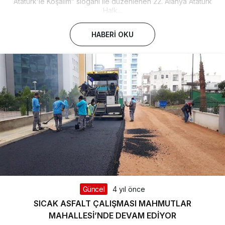
Atatürk’le Koşalım” sloganı ile düzenlenen 22. Alanya Atatürk
Halk...
HABERI OKU
Güncel
4 yıl önce
SICAK ASFALT ÇALIŞMASI MAHMUTLAR
MAHALLESİ’NDE DEVAM EDİYOR