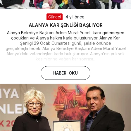
Güncel
4 yıl önce
ALANYA KAR ŞENLİĞİ BAŞLIYOR
Alanya Belediye Başkanı Adem Murat Yücel, kara gidemeyen
çocukları ve Alanya halkını karla buluşturuyor. Alanya Kar
Şenliği 29 Ocak Cumartesi günü, şelale önünde
gerçekleştirilecek. Alanya Belediye Başkanı Adem Murat Yücel
Alanya’daki vatandaşları karla buluşturuyor. Alanya’nın yüksek
kesimlerine yağan kar sonrası...
HABERI OKU