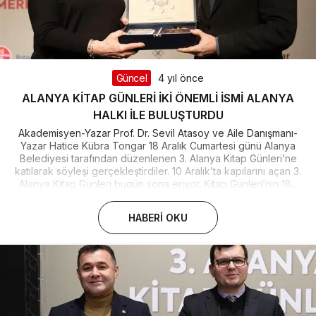
Güncel
4 yıl önce
ALANYA KİTAP GÜNLERİ İKİ ÖNEMLİ İSMİ ALANYA
HALKI İLE BULUŞTURDU
Akademisyen-Yazar Prof. Dr. Sevil Atasoy ve Aile Danışmanı-
Yazar Hatice Kübra Tongar 18 Aralık Cumartesi günü Alanya
Belediyesi tarafından düzenlenen 3. Alanya Kitap Günleri’ne
katılarak söyleşi gerçekleştirdiler. 10 Aralık’ta kapılarını açan 3.
Alanya Kitap Günleri bugün sona eriyor. Kitap Günleri’nin 18...
HABERI OKU