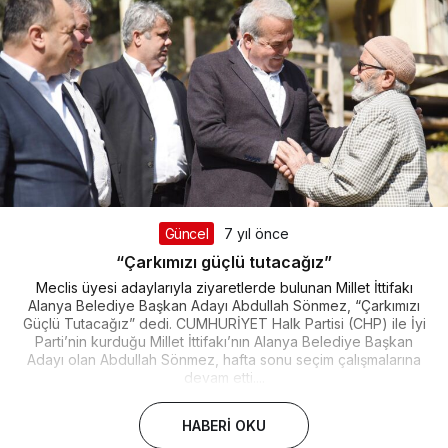
Güncel
7 yıl önce
“Çarkımızı güçlü tutacağız”
Meclis üyesi adaylarıyla ziyaretlerde bulunan Millet İttifakı
Alanya Belediye Başkan Adayı Abdullah Sönmez, “Çarkımızı
Güçlü Tutacağız” dedi. CUMHURİYET Halk Partisi (CHP) ile İyi
Parti’nin kurduğu Millet İttifakı’nın Alanya Belediye Başkan
Adayı olan Abdullah Sönmez, hafta sonu seçim çalışmalarına
devam etti....
HABERI OKU