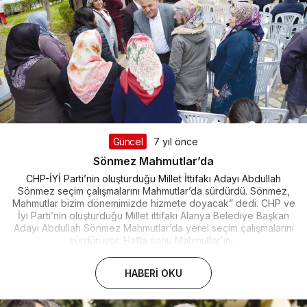
Güncel
7 yıl önce
Sönmez Mahmutlar’da
CHP-İYİ Parti’nin oluşturduğu Millet İttifakı Adayı Abdullah
Sönmez seçim çalışmalarını Mahmutlar’da sürdürdü. Sönmez,
Mahmutlar bizim dönemimizde hizmete doyacak” dedi. CHP ve
İyi Parti’nin oluşturduğu Millet ittifakı Alanya Belediye Başkan
Adayı Abdullah Sönmez Mahmutlar’da yerel seçim çalışmalarını
sürdürüyor. Hafta sonu Mahmutlar’ın...
HABERI OKU