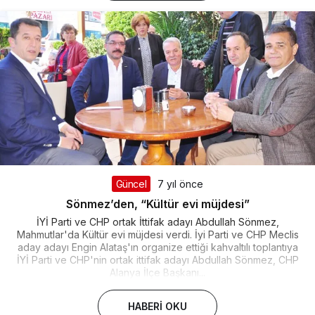
Güncel
7 yıl önce
Sönmez’den, “Kültür evi müjdesi”
İYİ Parti ve CHP ortak İttifak adayı Abdullah Sönmez,
Mahmutlar'da Kültür evi müjdesi verdi. İyi Parti ve CHP Meclis
aday adayı Engin Alataş'ın organize ettiği kahvaltılı toplantıya
İYİ Parti ve CHP'nin ortak ittifak adayı Abdullah Sönmez, CHP
Alanya İlçe Başkanı...
HABERI OKU