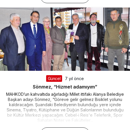
Güncel
7 yıl önce
Sönmez, “Hizmet adamıyım”
MAHKOD’un kahvaltıda ağırladığı Millet ittifakı Alanya Belediye
Başkan adayı Sönmez, “Göreve gelir gelmez Bisiklet yolunu
kaldıracağım. Şuandaki Belediyenin bulunduğu yere içinde
Sinema, Tiyatro, Kütüphane ve Düğün Salonlarının bulunduğu
bir Kültür Merkezi yapacağım. Cebel-i Reis'e Teleferik, Spor
Sahaları Noter ve Fakülteler...