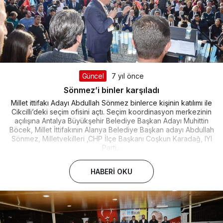
Güncel
7 yıl önce
Sönmez’i binler karşıladı
Millet ittifakı Adayı Abdullah Sönmez binlerce kişinin katılımı ile
Cikcilli’deki seçim ofisini açtı. Seçim koordinasyon merkezinin
açılışına Antalya Büyükşehir Belediye Başkan Adayı Muhittin
Böcek, Millet İttifakının Alanya Belediye Başkan adayı Abdullah
Sönmez, Milletvekilleri ,CHP İlçe Başkanı Coşkun Karadağ, IYI
Parti...
HABERI OKU