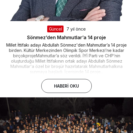
Güncel
7 yıl önce
Sönmez’den Mahmutlar’a 14 proje
Millet İttifakı adayı Abdullah Sönmez'den Mahmutlar’a 14 proje
birden. Kültür Merkezinden Olimpik Spor Merkezi’ne kadar
birçokprojeMahmutlar’a söz verildi. İYİ Parti ve CHP’nin
oluşturduğu Millet İttifakının ortak adayı Abdullah Sönmez
Mahmutlar'a özel bir broşür hazırlatarak Mahmutlarhalkına
sunmaya başladı. İçerisinde 14 proje...
HABERI OKU