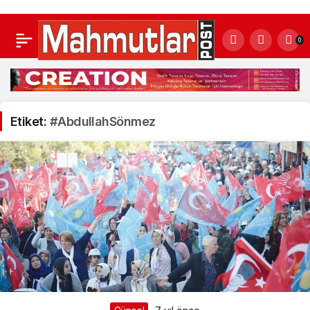
0
Etiket:
#AbdullahSönmez