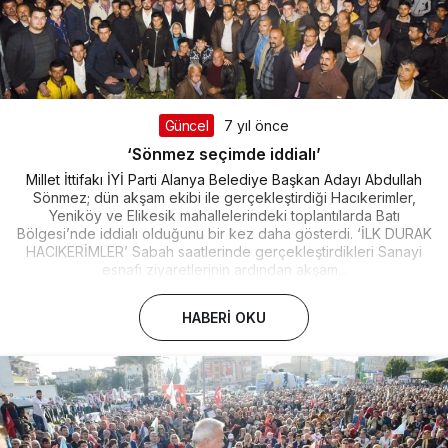
Güncel
7 yıl önce
‘Sönmez seçimde iddialı’
Millet İttifakı İYİ Parti Alanya Belediye Başkan Adayı Abdullah
Sönmez; dün akşam ekibi ile gerçekleştirdiği Hacıkerimler,
Yeniköy ve Elikesik mahallelerindeki toplantılarda Batı
Bölgesi’nde iddialı olduğunu bir kez daha gösterdi. ‘İLK DURAK
HACIKERİMLER’ Sabah saatlerinde gerçekleştirdikleri Sanayi
esnafı ziyaretlerinin ardından akşam...
HABERI OKU