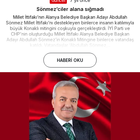
Güncel
7 yıl önce
Sönmez’ciler alana sığmadı
Millet İttifakı’nın Alanya Belediye Başkan Adayı Abdullah
Sönmez Millet İttifakı’nı destekleyen binlerce insanın katılımıyla
büyük Konaklı mitingini coşkuyla gerçekleştirdi. İYİ Parti ve
CHP'nin oluşturduğu Millet İttifakı Alanya Belediye Başkan
Adayı Abdullah Sönmez’in Konaklı Mitingine binlerce vatandaş
katıldı. Vatandaşlar ‘Abdullah Sönmez,...
HABERI OKU