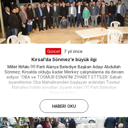
Güncel
7 yıl önce
Kırsal’da Sönmez’e büyük ilgi
Millet İttifakı İYİ Parti Alanya Belediye Başkan Adayı Abdullah
Sönmez; Kırsalda olduğu kadar Merkez çalışmalarına da devam
ediyor. ‘OBA ve TOSMUR ESNAFINI ZİYARET ETTİLER’ Sabah
ziyaretlerine Oba Mahallesinden başlayan ardından Tosmur
Mahallesi’ndeki esnafları ziyaret eden İYİ Parti Belediye
Başkan Adayı...
HABERI OKU