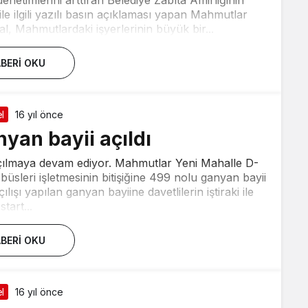
le ilgili yazılı basın açıklaması yapan Mahmutlar
l, Mahmutlardaki işyerlerinin büyük bir...
BERI OKU
l
16 yıl önce
yan bayii açıldı
açılmaya devam ediyor. Mahmutlar Yeni Mahalle D-
sleri işletmesinin bitişiğine 499 nolu ganyan bayii
ışı yapılan ganyan bayiine davetlilerin iştiraki ile
start...
BERI OKU
l
16 yıl önce