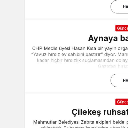
HA
Günce
Aynaya ba
CHP Meclis üyesi Hasan Kısa bir yayın org
“Yavuz hırsız ev sahibini bastırır” diyor. Mah
kadar hiçbir hırsızlık suçlamasından dola
Gazetesi hırsı
HA
Günce
Çilekeş ruhsat
Mahmutlar Belediyesi Zabıta ekipleri belde iç
sıklaştırdı. Ruhsatsız işyerlerine yönelik 