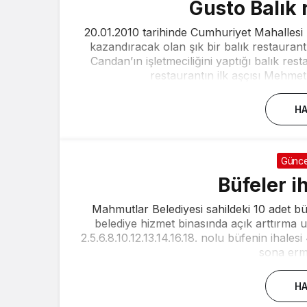
Gusto Balık 
20.01.2010 tarihinde Cumhuriyet Mahallesi
kazandıracak olan şık bir balık restaura
Candan’ın işletmeciliğini yaptığı balık res
restaurantın ilk aşçısı Mehmet 
HA
Günce
Büfeler i
Mahmutlar Belediyesi sahildeki 10 adet 
belediye hizmet binasında açık arttırma u
2.5.6.8.10.12.13.14.16.18. nolu büfenin ihale
sona erme
HA