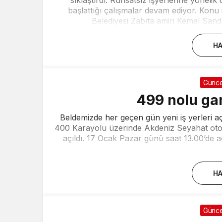
başlattığı çalışmalar devam ediyor. Konu i
Belediyesi Zabıta amiri Kemal Sanda
HA
Günce
499 nolu gan
Beldemizde her geçen gün yeni iş yerleri 
400 Karayolu üzerinde Akdeniz Seyahat otobü
açıldı. 17 Ocak Pazar günü saat 13.00’de açıl
HA
Günce