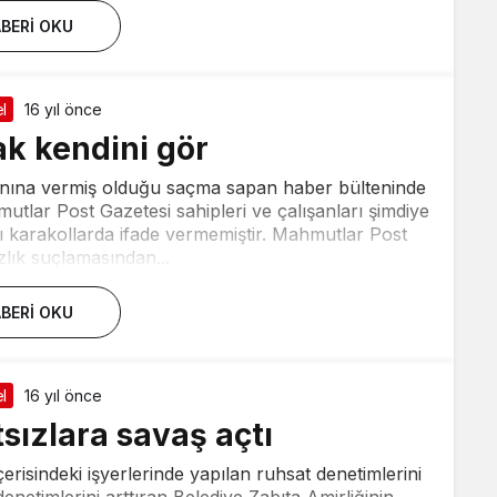
BERI OKU
l
16 yıl önce
k kendini gör
anına vermiş olduğu saçma sapan haber bülteninde
mutlar Post Gazetesi sahipleri ve çalışanları şimdiye
yı karakollarda ifade vermemiştir. Mahmutlar Post
zlık suçlamasından...
BERI OKU
l
16 yıl önce
sızlara savaş açtı
erisindeki işyerlerinde yapılan ruhsat denetimlerini
denetimlerini arttıran Belediye Zabıta Amirliğinin