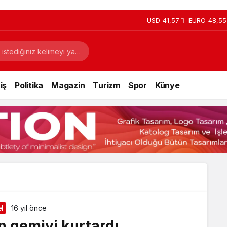
USD
41,57
EURO
48,55
iş
Politika
Magazin
Turizm
Spor
Künye
l
16 yıl önce
n gemiyi kurtardı