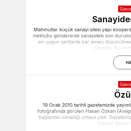
Günce
Sanayiden
Mahmutlar küçük sanayi sitesi yapı kooperat
mektubu göndererek sanayideki son duruma a
en uygun şartlarda kar amacı düşünülmed
olmaktır. Bu üret
HA
Günce
Özür
19 Ocak 2010 tarihli gazetemizde yayım
fotoğrafında görülen Hasan Özkan (Amigo Has
bağlantısı olmadığı ortaya çıktı. Gazete
Hasan) Benim tec