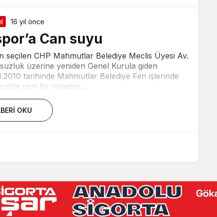
l
16 yıl önce
por’a Can suyu
n seçilen CHP Mahmutlar Belediye Meclis Üyesi Av.
uzluk üzerine yeniden Genel Kurula giden
.2010 tarihinde Mahmutlar Belediye Fen işlerinde
ul’da yeni bir yönetim...
BERI OKU