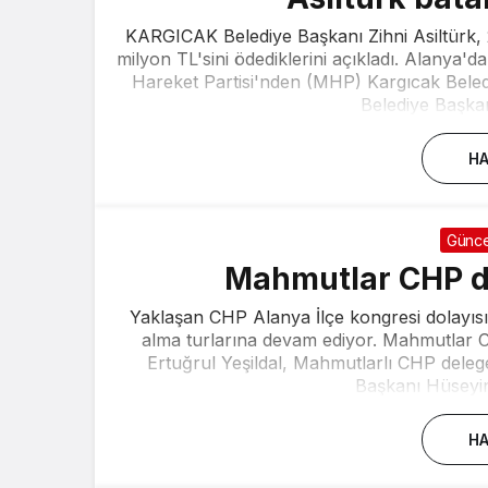
KARGICAK Belediye Başkanı Zihni Asiltürk, 
milyon TL'sini ödediklerini açıkladı. Alanya'd
Hareket Partisi'nden (MHP) Kargıcak Beledi
Belediye Başkan
HA
Günce
Mahmutlar CHP d
Yaklaşan CHP Alanya İlçe kongresi dolayıs
alma turlarına devam ediyor. Mahmutlar 
Ertuğrul Yeşildal, Mahmutlarlı CHP delege
Başkanı Hüseyin
HA