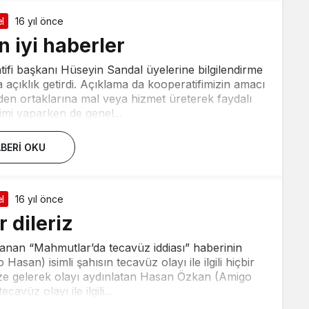
l
16 yıl önce
 iyi haberler
ifi başkanı Hüseyin Sandal üyelerine bilgilendirme
çıklık getirdi. Açıklama da kooperatifimizin amacı
en ortaklarına mal veya hizmet üreterek faydalı
imi yaparken de genel...
BERI OKU
l
16 yıl önce
 dileriz
lanan “Mahmutlar’da tecavüz iddiası” haberinin
an) isimli şahısın tecavüz olayı ile ilgili hiçbir
mize gelerek olayı aydınlatan Hasan Özkan (Amigo
avüz olayı ile ilgili...