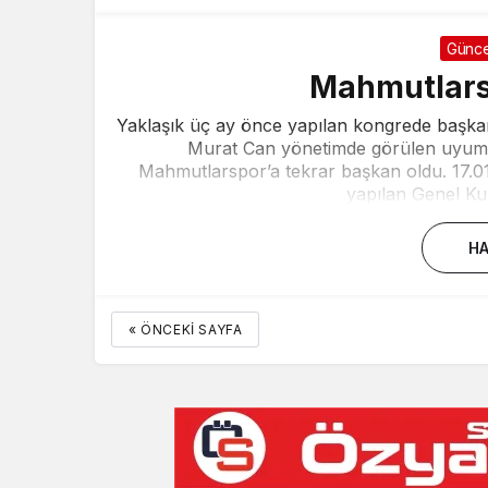
Günce
Mahmutlars
Yaklaşık üç ay önce yapılan kongrede başka
Murat Can yönetimde görülen uyums
Mahmutlarspor’a tekrar başkan oldu. 17.01
yapılan Genel Kur
HA
« ÖNCEKI SAYFA