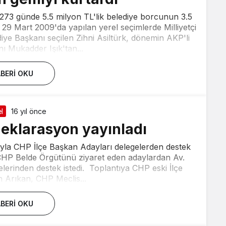
273 günde 5.5 milyon TL'lik belediye borcunun 3.5
a 29 Mart 2009'da yapılan yerel seçimlerde Milliyetçi
ye Başkanı seçilen Zihni Asiltürk, dönemin AKP'li
ı Mukadder Işık'tan...
BERI OKU
l
16 yıl önce
eklarasyon yayınladı
ıyla CHP İlçe Başkan Adayları delegelerden destek
CHP Belde Örgütünü ziyaret eden adaylardan Av.
lerinden destek istedi. Toplantıya CHP eski İlçe
 Arıkan, CHP Meclis...
BERI OKU