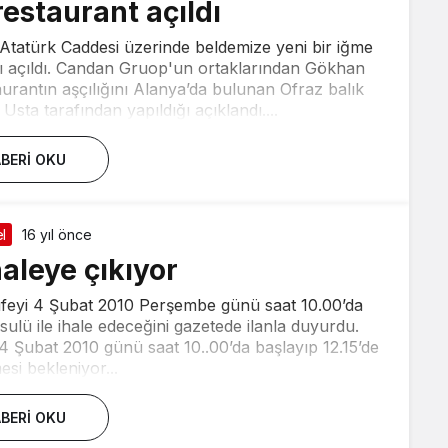
restaurant açıldı
 Atatürk Caddesi üzerinde beldemize yeni bir iğme
ntı açıldı. Candan Gruop'un ortaklarından Gökhan
taurantın aşçılığını Alanya’da bulunan Ofraz balık
Usta tarafından yapıldığı açıklandı....
BERI OKU
l
16 yıl önce
haleye çıkıyor
büfeyi 4 Şubat 2010 Perşembe günü saat 10.00’da
sulü ile ihale edeceğini gazetede ilanla duyurdu.
si 4 Şubat 2010 günü saat 10..00’da başlayıp 12.15’de
si bekleniyor...
BERI OKU