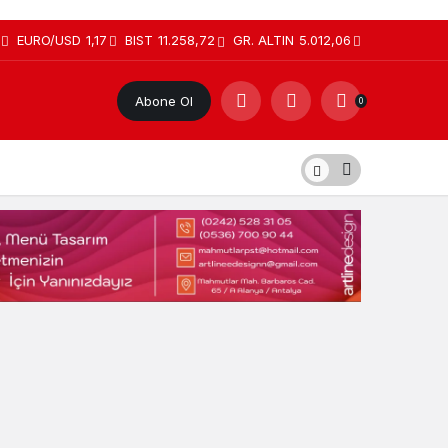
EURO/USD
1,17
BIST
11.258,72
GR. ALTIN
5.012,06
Abone Ol
0