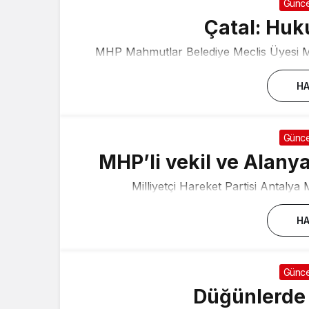
Günce
Çatal: Huk
MHP Mahmutlar Belediye Meclis Üyesi Me
HA
Günce
MHP’li vekil ve Alanya
Milliyetçi Hareket Partisi Antalya M
HA
Günce
Düğünlerde 