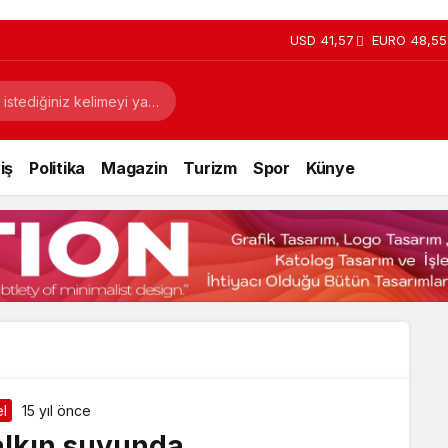
USD
41,57
EURO
48,55
iş
Politika
Magazin
Turizm
Spor
Künye
l
15 yıl önce
alkın suyunda