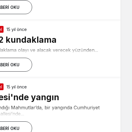
BERI OKU
l
15 yıl önce
 2 kundaklama
aklama olayı ve alacak verecek yüzünden...
BERI OKU
l
15 yıl önce
esi'nde yangın
ndığı Mahmutlar’da, bir yangında Cumhuriyet
llesi’nde...
BERI OKU