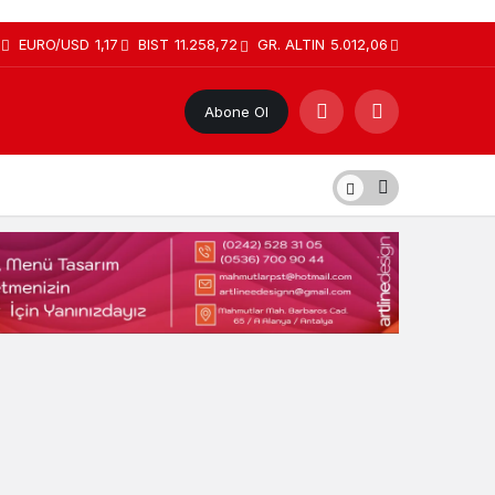
EURO/USD
1,17
BIST
11.258,72
GR. ALTIN
5.012,06
Abone Ol