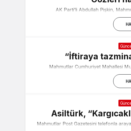
AK Parti’li Abdullah Pişkin, Mahmut
HA
Günce
“İftiraya tazmi
Mahmutlar Cumhuriyet Mahallesi Muht
HA
Günce
Asiltürk, “Kargıca
Mahmutlar Post Gazetesini telefonla arayan