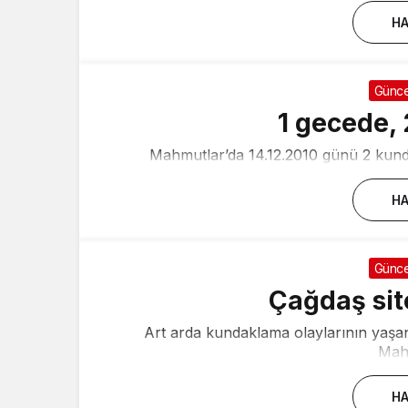
HA
Günce
1 gecede,
Mahmutlar’da 14.12.2010 günü 2 kund
HA
Günce
Çağdaş sit
Art arda kundaklama olaylarının yaşa
Maha
HA