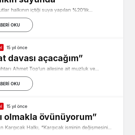
lar halkının içtiği suya yapılan %20’lik...
BERI OKU
l
15 yıl önce
nat davası açacağım”
arı Ahmet Top’un ailesine ait muzluk ve...
BERI OKU
l
15 yıl önce
klı olmakla övünüyorum”
 Kargıcak Halkı, “Kargıcak isminin değişmesini...