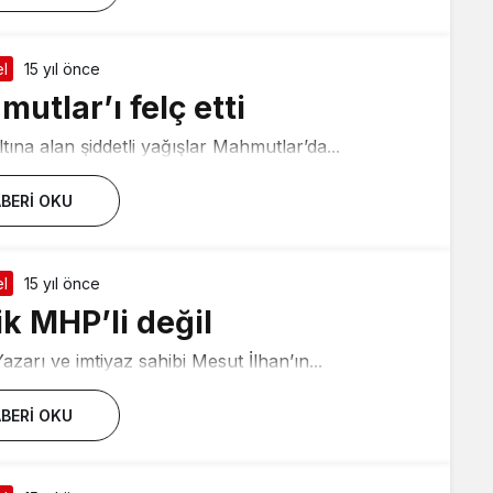
l
15 yıl önce
tlar’ı felç etti
tına alan şiddetli yağışlar Mahmutlar’da...
BERI OKU
l
15 yıl önce
ik MHP’li değil
arı ve imtiyaz sahibi Mesut İlhan’ın...
BERI OKU