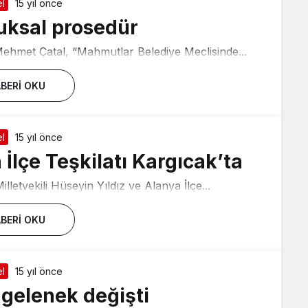
l
15 yıl önce
uksal prosedür
hmet Çatal, “Mahmutlar Belediye Meclisinde...
BERI OKU
l
15 yıl önce
 İlçe Teşkilatı Kargıcak’ta
illetvekili Hüseyin Yıldız ve Alanya İlçe...
BERI OKU
l
15 yıl önce
gelenek değişti