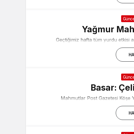
Günce
Yağmur Mahmu
Geçtiğimiz hafta tüm yurdu etkisi al
HA
Günce
Basar: Çel
Mahmutlar Post Gazetesi Köşe Yaz
HA