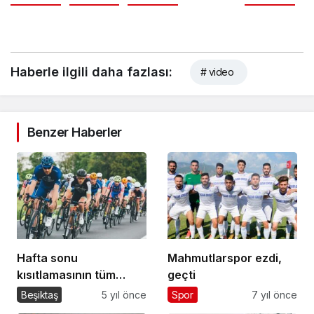
Haberle ilgili daha fazlası:
# video
Benzer Haberler
Hafta sonu
Mahmutlarspor ezdi,
kısıtlamasının tüm
geçti
detayları… Hafta sonu
Beşiktaş
5 yıl önce
Spor
7 yıl önce
sokağa çıkma yasağı