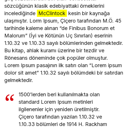
sözcüğünün klasik edebiyattaki örneklerini
incelediğinde
McClintock
kesin bir kaynağa
ulaşmıştır. Lorm Ipsum, Çiçero tarafından M.Ö. 45
tarihinde kaleme alınan “de Finibus Bonorum et
Malorum” (İyi ve Kötünün Uç Sınırları) eserinin
1.10.32 ve 1.10.33 sayılı bölümlerinden gelmektedir.
Bu kitap, ahlak kuramı üzerine bir tezdir ve
Rönesans döneminde çok popüler olmuştur.
Lorem Ipsum pasajının ilk satırı olan “Lorem ipsum
dolor sit amet” 1.10.32 sayılı bölümdeki bir satırdan
gelmektedir.
1500’lerden beri kullanılmakta olan
standard Lorem Ipsum metinleri
ilgilenenler için yeniden üretilmiştir.
Çiçero tarafından yazılan 1.10.32 ve
1.10.33 bölümleri de 1914 H. Rackham