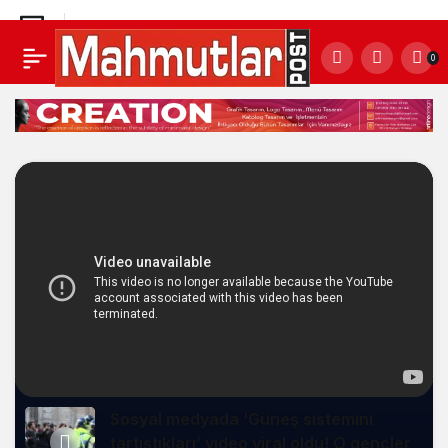
Bu filmleri asla ailenizle birlikte izlemeyin
0
Yorum Yap
Paylaş
Sosyal medyada ‘Güneş sistemini
tartıştıkları’ video viral oldu! O gençler