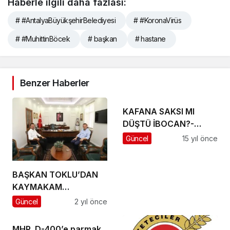
Haberle ilgili daha fazlası:
# #AntalyaBüyükşehirBelediyesi
# #KoronaVirüs
# #MuhittinBöcek
# başkan
# hastane
Benzer Haberler
KAFANA SAKSI MI
DÜŞTÜ İBOCAN?-
Mesut İlhan
Güncel
15 yıl önce
BAŞKAN TOKLU’DAN
KAYMAKAM
ÜRKMEZER’E ZİYARET
Güncel
2 yıl önce
MHP, D-400’e parmak