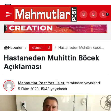
Kaplan Hanı Yaylasında motosiklet kazası 1
0
ölü
Yorum Yap
Paylaş
Haberler
Hastaneden Muhittin Böcek
Güncel
Açıklaması
Hastaneden Muhittin Böcek
Açıklaması
Mahmutlar Post Yazı İşleri
tarafından yayınlandı
5 Ekim 2020, 15:43
yayınlandı