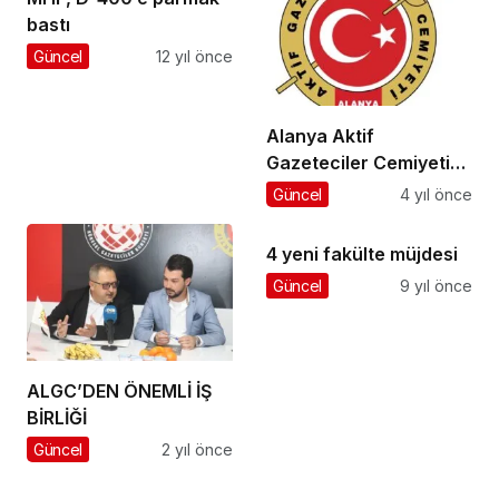
bastı
Güncel
12 yıl önce
Alanya Aktif
Gazeteciler Cemiyeti
(ALGC) kuruldu
Güncel
4 yıl önce
4 yeni fakülte müjdesi
Güncel
9 yıl önce
ALGC’DEN ÖNEMLİ İŞ
BİRLİĞİ
Güncel
2 yıl önce