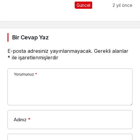
MUHTEŞEM
Güncel
2 yıl önce
ETKİNLİKLER OLACAK
Bir Cevap Yaz
E-posta adresiniz yayınlanmayacak.
Gerekli alanlar
*
ile işaretlenmişlerdir
Yorumunuz
*
Adınız
*