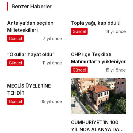
Benzer Haberler
Antalya’dan seçilen
Topla yağı, kap ödülü
Milletvekilleri
Güncel
14 yıl önce
Güncel
7 yıl önce
“Okullar hayat oldu”
CHP İlçe Teşkilatı
Mahmutlar’a yükleniyor
Güncel
11 yıl önce
Güncel
15 yıl önce
MECLİS ÜYELERİNE
TEHDİT
Güncel
15 yıl önce
CUMHURİYET’İN 100.
YILINDA ALANYA DA