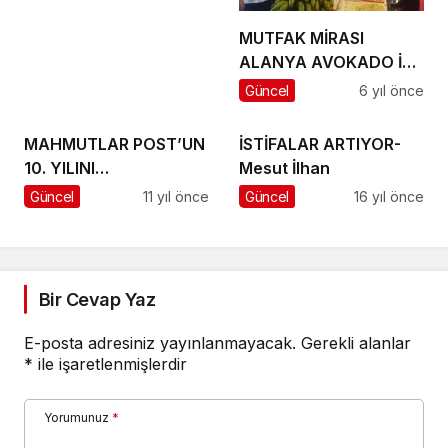
MUTFAK MİRASI
ALANYA AVOKADO İLE
ANKARA’DA ŞOV YAPTI
Güncel
6 yıl önce
MAHMUTLAR POST’UN
İSTİFALAR ARTIYOR-
10. YILINI
Mesut İlhan
KUTLUYORUM
Güncel
11 yıl önce
Güncel
16 yıl önce
Bir Cevap Yaz
E-posta adresiniz yayınlanmayacak.
Gerekli alanlar
*
ile işaretlenmişlerdir
Yorumunuz
*