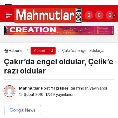
Çandır, eğitim için saçlarını kestirdi
0
Yorum Yap
Paylaş
Haberler
Çakır’da engel oldular,
Güncel
Çelik’e razı oldular
Çakır’da engel oldular, Çelik’e
razı oldular
Mahmutlar Post Yazı İşleri
tarafından yayınlandı
15 Şubat 2010, 17:49
yayınlandı