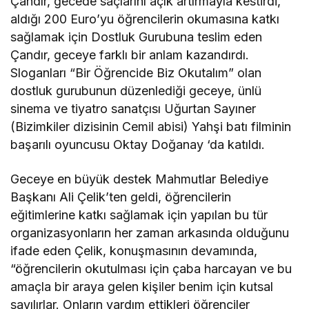
Çandır, gecede saçlarını açık artırmayla kestirdi,
aldığı 200 Euro’yu öğrencilerin okumasına katkı
sağlamak için Dostluk Gurubuna teslim eden
Çandır, geceye farklı bir anlam kazandırdı.
Sloganları “Bir Öğrencide Biz Okutalım” olan
dostluk gurubunun düzenlediği geceye, ünlü
sinema ve tiyatro sanatçısı Uğurtan Sayıner
(Bizimkiler dizisinin Cemil abisi) Yahşi batı filminin
başarılı oyuncusu Oktay Doğanay ‘da katıldı.
Geceye en büyük destek Mahmutlar Belediye
Başkanı Ali Çelik’ten geldi, öğrencilerin
eğitimlerine katkı sağlamak için yapılan bu tür
organizasyonların her zaman arkasında olduğunu
ifade eden Çelik, konuşmasının devamında,
“öğrencilerin okutulması için çaba harcayan ve bu
amaçla bir araya gelen kişiler benim için kutsal
sayılırlar. Onların yardım ettikleri öğrenciler