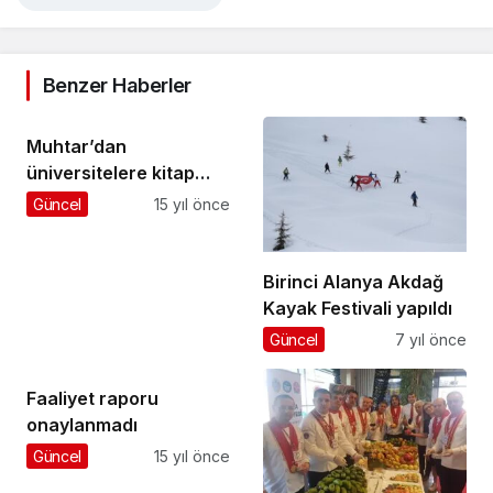
Benzer Haberler
Muhtar’dan
üniversitelere kitap
desteği
Güncel
15 yıl önce
Birinci Alanya Akdağ
Kayak Festivali yapıldı
Güncel
7 yıl önce
Faaliyet raporu
onaylanmadı
Güncel
15 yıl önce