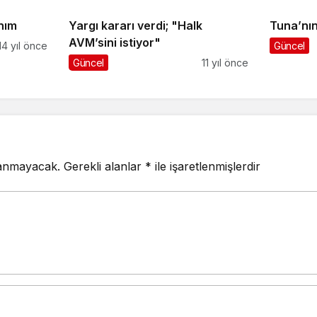
nım
Yargı kararı verdi; "Halk
Tuna’nın
AVM’sini istiyor"
14 yıl önce
Güncel
Güncel
11 yıl önce
lanmayacak.
Gerekli alanlar
*
ile işaretlenmişlerdir