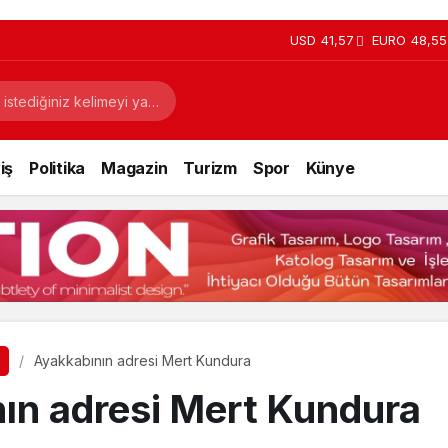
USD
41,57
EURO
48,55
iş
Politika
Magazin
Turizm
Spor
Künye
Ayakkabının adresi Mert Kundura
ın adresi Mert Kundura