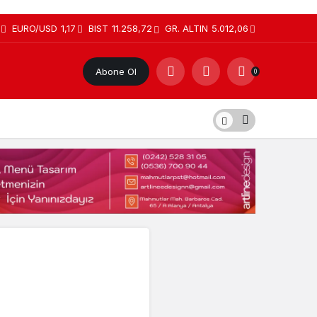
EURO/USD
1,17
BIST
11.258,72
GR. ALTIN
5.012,06
Abone Ol
0