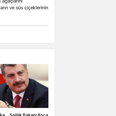
s ağaçlarını
rın ve süs çiçeklerinin
ika… Sağlık Bakanı Koca