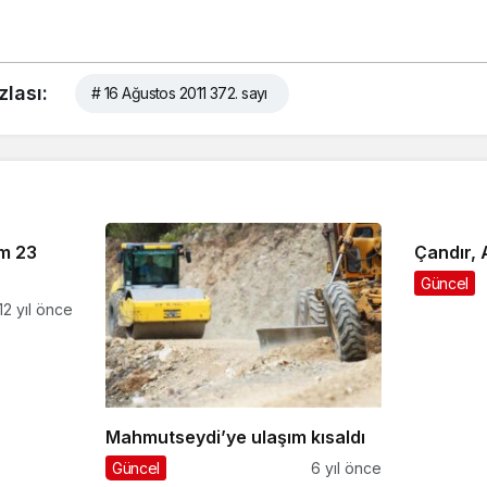
zlası:
# 16 Ağustos 2011 372. sayı
m 23
Çandır, A
Güncel
12 yıl önce
Mahmutseydi’ye ulaşım kısaldı
Güncel
6 yıl önce