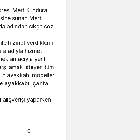
adresi Mert Kundura
isine sunan Mert
’da adından sıkça söz
le hizmet verdiklerini
ura adıyla hizmet
tmek amacıyla yeni
arşılamak isteyen tüm
gun ayakkabı modelleri
de
ayakkabı
,
çanta
,
alışverişi yaparken
0