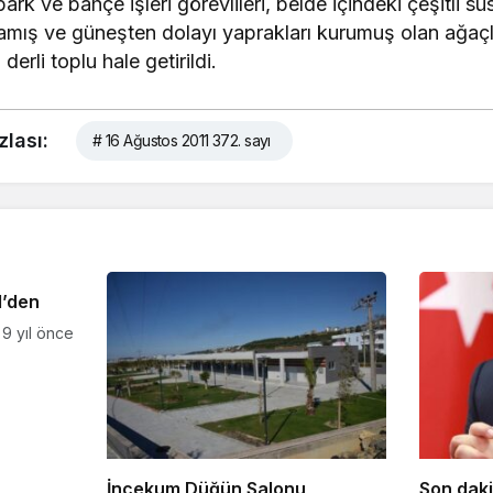
rk ve bahçe işleri görevlileri, belde içindeki çeşitli sü
uzamış ve güneşten dolayı yaprakları kurumuş olan ağaçla
erli toplu hale getirildi.
zlası:
# 16 Ağustos 2011 372. sayı
l’den
9 yıl önce
İncekum Düğün Salonu
Son dak