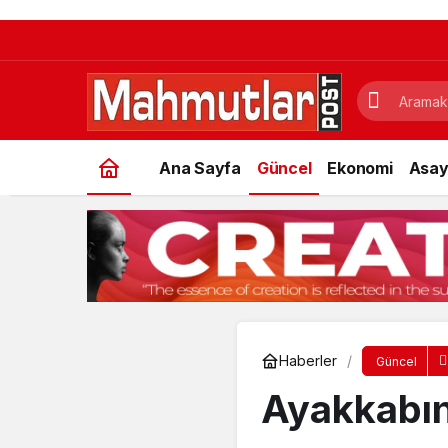
Ana Sayfa
Güncel
Ekonomi
Asay
Haberler
Güncel
Ayakkabın