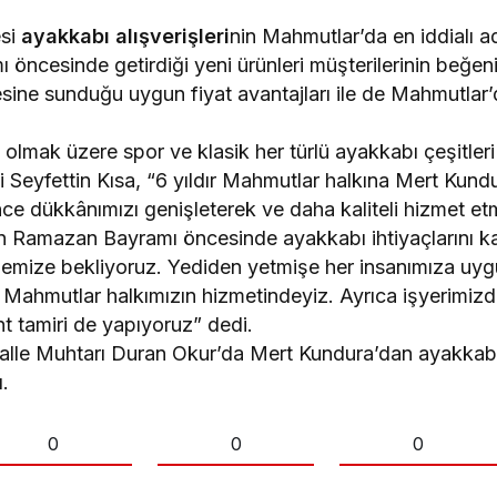
esi
ayakkabı alışverişleri
nin Mahmutlar’da en iddialı 
öncesinde getirdiği yeni ürünleri müşterilerinin beğen
esine sunduğu uygun fiyat avantajları ile de Mahmutlar
mak üzere spor ve klasik her türlü ayakkabı çeşitleri i
i Seyfettin Kısa, “6 yıldır Mahmutlar halkına Mert Kund
nce dükkânımızı genişleterek ve daha kaliteli hizmet e
an Ramazan Bayramı öncesinde ayakkabı ihtiyaçlarını k
memize bekliyoruz. Yediden yetmişe her insanımıza uy
a Mahmutlar halkımızın hizmetindeyiz. Ayrıca işyerimiz
nt tamiri de yapıyoruz” dedi.
lle Muhtarı Duran Okur’da Mert Kundura’dan ayakkabı 
.
0
0
0