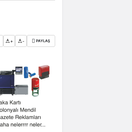
+
-
PAYLAŞ