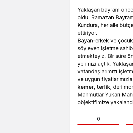
Yaklaşan bayram önc
oldu. Ramazan Bayramı 
Kundura, her aile bütç
ettiriyor.
Bayan-erkek ve çocuk ol
söyleyen işletme sahib
etmekteyiz. Bir süre ö
yerimizi açtık. Yaklaş
vatandaşlarımızı işlet
ve uygun fiyatlarımızl
kemer
,
terlik
, deri mo
Mahmutlar Yukarı Maha
objektifimize yakalandı
0